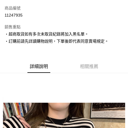
信用卡一次付款
商品編號
超商取貨付款
11247935
LINE Pay
銷售重點
Apple Pay
‧超商取貨如有多次未取貨紀錄將加入黑名單。
‧訂購前請先詳讀購物說明，下單後即代表同意賣場規定。
街口支付
悠遊付
Google Pay
詳細說明
相關推薦
AFTEE先享後付
相關說明
【關於「AFTEE先享後付」】
ATM付款
AFTEE先享後付是「在收到商品之後才付款」的支付方式。 讓您購物簡單
便利好安心！
１．簡單：不需註冊會員、不需綁卡、不需儲值。
運送方式
２．便利：只要手機號碼，簡訊認證，即可結帳。
３．安心：先確認商品／服務後，再付款。
全家取貨付款
每筆NT$80，滿NT$1,500(含以上)免運費
【「AFTEE先享後付」結帳流程】