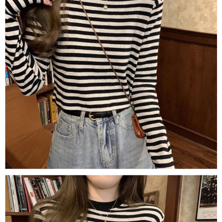
１．於結帳方式選擇「AFTEE先享後付」後，將跳轉至「AFTEE先享後付」
付款後全家取貨
結帳頁面，進行簡訊認證並確認金額後，即可完成結帳。
２．訂單成立數日內，您將收到繳費通知簡訊。
每筆NT$80，滿NT$1,500(含以上)免運費
３．收到繳費通知簡訊後14天內，點擊此簡訊中的連結，可透過四大超商／
ATM／網路銀行／等多元方式進行付款，方視為交易完成。
萊爾富取貨付款
※ 請注意：結帳手續完成當下不需立刻繳費，但若您需要取消訂單，請聯絡
每筆NT$80，滿NT$1,500(含以上)免運費
購買商品的店家。未經商家同意取消之訂單仍視為有效，需透過AFTEE先享
後付繳納相關費用。
付款後萊爾富取貨
※ 交易是否成功請以「AFTEE先享後付 」之結帳頁面顯示為準，若有關於
是否繳費成功／繳費後需取消欲退款等相關疑問，請聯繫「AFTEE先享後付
每筆NT$80，滿NT$1,500(含以上)免運費
客戶支援中心」
https://netprotections.freshdesk.com/support/home
離島取貨加價40
【注意事項】
１．透過由恩沛科技股份有限公司提供之「AFTEE先享後付」服務完成之交
每筆NT$80，滿NT$1,500(含以上)免運費
易，需依本服務之必要範圍內提供個人資料，並將交易相關給付款項請求債
權轉讓予恩沛科技股份有限公司。
付款後7-11取貨
２．關於個人資料處理事宜，請瀏覽以下網址：
每筆NT$80，滿NT$1,500(含以上)免運費
https://aftee.tw/terms/#terms3
３．未成年的使用者請事先徵得法定代理人或監護人之同意方可使用
宅配
「AFTEE先享後付」，若未經同意申辦者引起之損失，本公司不負相關責
任。
每筆NT$100，滿NT$1,500(含以上)免運費
４．使用「AFTEE先享後付」時，將依據個別帳號之用戶狀況，依本公司即
時審查核予不同之上限額度；若仍有額度不足之情形，本公司將視審查結果
海外宅配
查看運費
請求用戶進行身份認證。
５．嚴禁一人註冊多個帳號或使用他人資訊註冊。若發現惡意使用之情形，