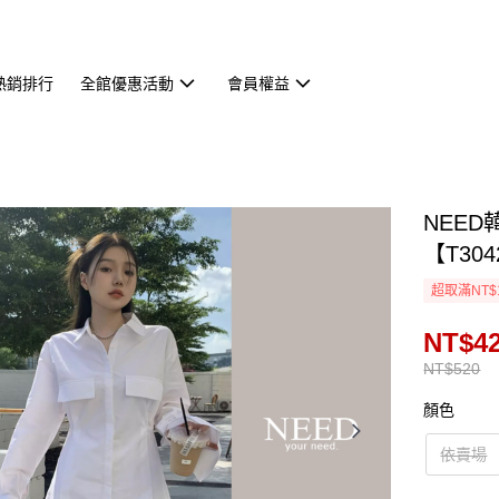
熱銷排行
全館優惠活動
會員權益
NEE
【T304
超取滿NT$
NT$4
NT$520
顏色
依賣場