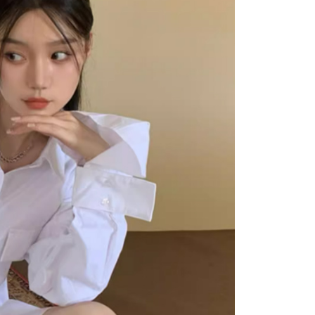
援中心」
https://netprotections.freshdesk.com/support/home
0，滿NT$1,500(含以上)免運費
項】
價40
恩沛科技股份有限公司提供之「AFTEE先享後付」服務完成之
依本服務之必要範圍內提供個人資料，並將交易相關給付款項請
0，滿NT$1,500(含以上)免運費
讓予恩沛科技股份有限公司。
個人資料處理事宜，請瀏覽以下網址：
1取貨
ee.tw/terms/#terms3
0，滿NT$1,500(含以上)免運費
年的使用者請事先徵得法定代理人或監護人之同意方可使用
E先享後付」，若未經同意申辦者引起之損失，本公司不負相關責
AFTEE先享後付」時，將依據個別帳號之用戶狀況，依本公司
00，滿NT$1,500(含以上)免運費
核予不同之上限額度；若仍有額度不足之情形，本公司將視審查
用戶進行身份認證。
查看運費
一人註冊多個帳號或使用他人資訊註冊。若發現惡意使用之情
科技股份有限公司將有權停止該用戶之使用額度並採取法律行