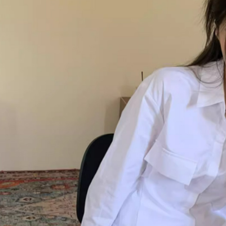
付客戶支
每筆NT$8
【注意事
離島取貨加
１．透過由
交易，需
每筆NT$8
求債權轉
２．關於
付款後7-1
https://aft
每筆NT$8
３．未成
「AFTE
宅配
任。
４．使用「
每筆NT$1
即時審查
結果請求
海外宅配
５．嚴禁
形，恩沛
動。