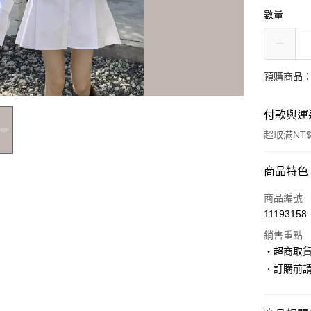
數量
預購商品：
付款與運
超取滿NT$
付款方式
商品特色
信用卡一
商品編號
11193158
超商取貨
銷售重點
LINE Pay
‧超商取
‧訂購前
Apple Pay
街口支付