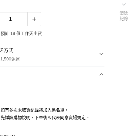
清除
紀錄
預計 18 個工作天出貨
送方式
1,500免運
次付款
付款
貨如有多次未取貨紀錄將加入黑名單。
請先詳讀購物說明，下單後即代表同意賣場規定。