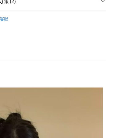
類 (2)
賣追加單品
y
客服
 全站商品
享後付
FTEE先享後付」】
先享後付是「在收到商品之後才付款」的支付方式。 讓您購物簡單
心！
：不需註冊會員、不需綁卡、不需儲值。
：只要手機號碼，簡訊認證，即可結帳。
：先確認商品／服務後，再付款。
付款
EE先享後付」結帳流程】
0，滿NT$1,500(含以上)免運費
方式選擇「AFTEE先享後付」後，將跳轉至「AFTEE先享後
頁面，進行簡訊認證並確認金額後，即可完成結帳。
家取貨
成立數日內，您將收到繳費通知簡訊。
費通知簡訊後14天內，點擊此簡訊中的連結，可透過四大超商
0，滿NT$1,500(含以上)免運費
網路銀行／等多元方式進行付款，方視為交易完成。
：結帳手續完成當下不需立刻繳費，但若您需要取消訂單，請聯
貨付款
的店家。未經商家同意取消之訂單仍視為有效，需透過AFTEE
繳納相關費用。
0，滿NT$1,500(含以上)免運費
否成功請以「AFTEE先享後付 」之結帳頁面顯示為準，若有關於
功／繳費後需取消欲退款等相關疑問，請聯繫「AFTEE先享後
爾富取貨