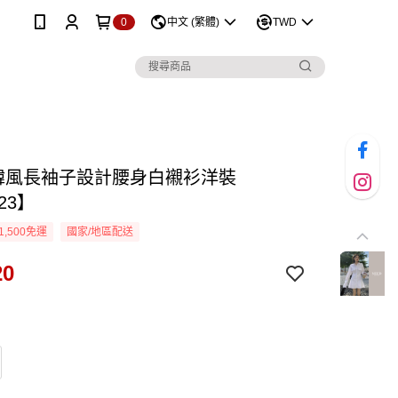
0
中文 (繁體)
TWD
D韓風長袖子設計腰身白襯衫洋裝
23】
1,500免運
國家/地區配送
20