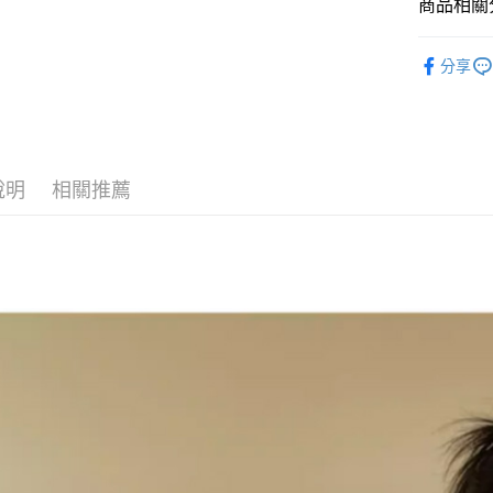
商品相關分
悠遊付
◣ 秋冬熱
Google Pa
分享
◣ ALL /
AFTEE先
相關說明
【關於「A
ATM付款
AFTEE
說明
相關推薦
便利好安
１．簡單
２．便利
運送方式
３．安心
全家取貨
【「AFT
每筆NT$8
１．於結帳
付」結帳
付款後全
２．訂單
３．收到繳
每筆NT$8
／ATM／
※ 請注意
萊爾富取
絡購買商品
先享後付
每筆NT$8
※ 交易是
是否繳費成
付款後萊