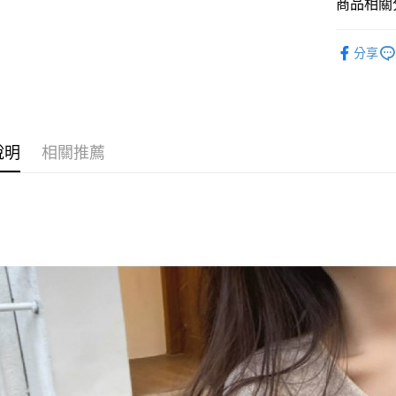
商品相關分
悠遊付
◣ 秋冬熱
Google Pa
分享
【 ONE PI
AFTEE先
◣ ALL /
相關說明
【關於「A
ATM付款
AFTEE
說明
相關推薦
便利好安
１．簡單
２．便利
運送方式
３．安心
全家取貨
【「AFT
每筆NT$8
１．於結帳
付」結帳
付款後全
２．訂單
３．收到繳
每筆NT$8
／ATM／
※ 請注意
萊爾富取
絡購買商品
先享後付
每筆NT$8
※ 交易是
是否繳費成
付款後萊