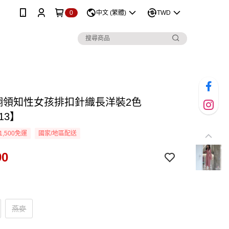
0
中文 (繁體)
TWD
D翻領知性女孩排扣針織長洋裝2色
13】
1,500免運
國家/地區配送
90
燕麥