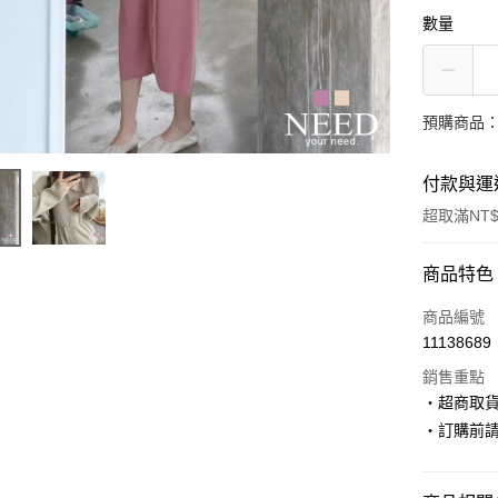
數量
預購商品：
付款與運
超取滿NT$
付款方式
商品特色
信用卡一
商品編號
11138689
超商取貨
銷售重點
LINE Pay
‧超商取
‧訂購前
Apple Pay
街口支付