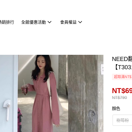
熱銷排行
全館優惠活動
會員權益
NEE
【T303
超取滿NT$
NT$6
NT$790
顏色
樹莓粉