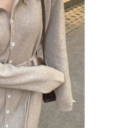
援中心」
https://netprotections.freshdesk.com/support/home
0，滿NT$1,500(含以上)免運費
項】
價40
恩沛科技股份有限公司提供之「AFTEE先享後付」服務完成之
依本服務之必要範圍內提供個人資料，並將交易相關給付款項請
0，滿NT$1,500(含以上)免運費
讓予恩沛科技股份有限公司。
個人資料處理事宜，請瀏覽以下網址：
1取貨
ee.tw/terms/#terms3
0，滿NT$1,500(含以上)免運費
年的使用者請事先徵得法定代理人或監護人之同意方可使用
E先享後付」，若未經同意申辦者引起之損失，本公司不負相關責
AFTEE先享後付」時，將依據個別帳號之用戶狀況，依本公司
00，滿NT$1,500(含以上)免運費
核予不同之上限額度；若仍有額度不足之情形，本公司將視審查
用戶進行身份認證。
查看運費
一人註冊多個帳號或使用他人資訊註冊。若發現惡意使用之情
科技股份有限公司將有權停止該用戶之使用額度並採取法律行