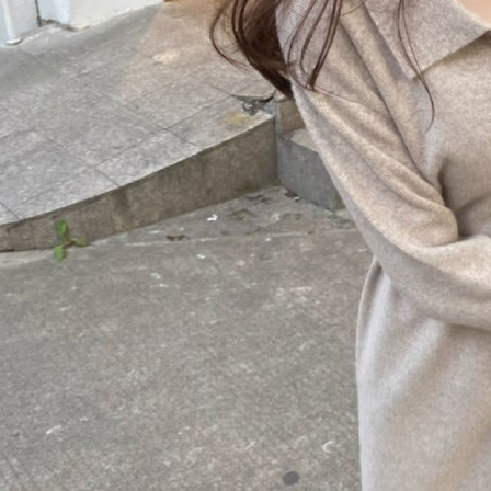
付客戶支
每筆NT$8
【注意事
離島取貨加
１．透過由
交易，需
每筆NT$8
求債權轉
２．關於
付款後7-1
https://aft
每筆NT$8
３．未成
「AFTE
宅配
任。
４．使用「
每筆NT$1
即時審查
結果請求
海外宅配
５．嚴禁
形，恩沛
動。