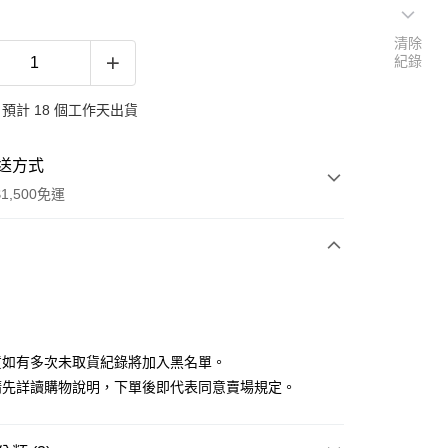
清除
紀錄
預計 18 個工作天出貨
送方式
1,500免運
次付款
付款
貨如有多次未取貨紀錄將加入黑名單。
請先詳讀購物說明，下單後即代表同意賣場規定。