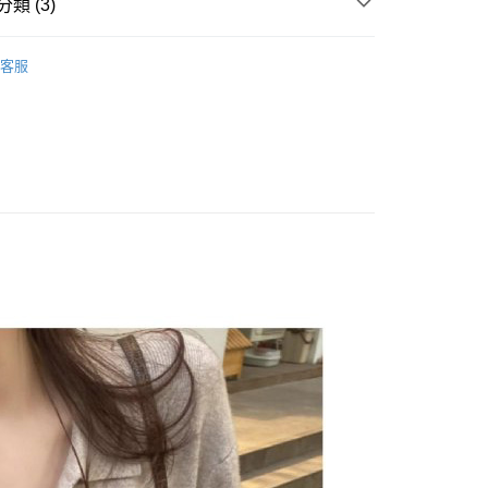
類 (3)
賣追加單品
y
客服
ECE / 洋裝 】
享後付
 全站商品
FTEE先享後付」】
先享後付是「在收到商品之後才付款」的支付方式。 讓您購物簡單
心！
：不需註冊會員、不需綁卡、不需儲值。
：只要手機號碼，簡訊認證，即可結帳。
：先確認商品／服務後，再付款。
付款
EE先享後付」結帳流程】
0，滿NT$1,500(含以上)免運費
方式選擇「AFTEE先享後付」後，將跳轉至「AFTEE先享後
頁面，進行簡訊認證並確認金額後，即可完成結帳。
家取貨
成立數日內，您將收到繳費通知簡訊。
費通知簡訊後14天內，點擊此簡訊中的連結，可透過四大超商
0，滿NT$1,500(含以上)免運費
網路銀行／等多元方式進行付款，方視為交易完成。
：結帳手續完成當下不需立刻繳費，但若您需要取消訂單，請聯
貨付款
的店家。未經商家同意取消之訂單仍視為有效，需透過AFTEE
繳納相關費用。
0，滿NT$1,500(含以上)免運費
否成功請以「AFTEE先享後付 」之結帳頁面顯示為準，若有關於
功／繳費後需取消欲退款等相關疑問，請聯繫「AFTEE先享後
爾富取貨