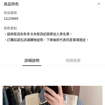
商品特色
信用卡一次付款
商品編號
超商取貨付款
11123669
LINE Pay
銷售重點
Apple Pay
‧超商取貨如有多次未取貨紀錄將加入黑名單。
‧訂購前請先詳讀購物說明，下單後即代表同意賣場規定。
街口支付
悠遊付
Google Pay
詳細說明
相關推薦
AFTEE先享後付
相關說明
【關於「AFTEE先享後付」】
ATM付款
AFTEE先享後付是「在收到商品之後才付款」的支付方式。 讓您購物簡單
便利好安心！
１．簡單：不需註冊會員、不需綁卡、不需儲值。
運送方式
２．便利：只要手機號碼，簡訊認證，即可結帳。
３．安心：先確認商品／服務後，再付款。
全家取貨付款