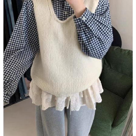
每筆NT$80，滿NT$1,500(含以上)免運費
【「AFTEE先享後付」結帳流程】
１．於結帳方式選擇「AFTEE先享後付」後，將跳轉至「AFTEE先享後付」
付款後全家取貨
結帳頁面，進行簡訊認證並確認金額後，即可完成結帳。
２．訂單成立數日內，您將收到繳費通知簡訊。
每筆NT$80，滿NT$1,500(含以上)免運費
３．收到繳費通知簡訊後14天內，點擊此簡訊中的連結，可透過四大超商／
ATM／網路銀行／等多元方式進行付款，方視為交易完成。
萊爾富取貨付款
※ 請注意：結帳手續完成當下不需立刻繳費，但若您需要取消訂單，請聯絡
每筆NT$80，滿NT$1,500(含以上)免運費
購買商品的店家。未經商家同意取消之訂單仍視為有效，需透過AFTEE先享
後付繳納相關費用。
付款後萊爾富取貨
※ 交易是否成功請以「AFTEE先享後付 」之結帳頁面顯示為準，若有關於
是否繳費成功／繳費後需取消欲退款等相關疑問，請聯繫「AFTEE先享後付
每筆NT$80，滿NT$1,500(含以上)免運費
客戶支援中心」
https://netprotections.freshdesk.com/support/home
離島取貨加價40
【注意事項】
１．透過由恩沛科技股份有限公司提供之「AFTEE先享後付」服務完成之交
每筆NT$80，滿NT$1,500(含以上)免運費
易，需依本服務之必要範圍內提供個人資料，並將交易相關給付款項請求債
權轉讓予恩沛科技股份有限公司。
付款後7-11取貨
２．關於個人資料處理事宜，請瀏覽以下網址：
每筆NT$80，滿NT$1,500(含以上)免運費
https://aftee.tw/terms/#terms3
３．未成年的使用者請事先徵得法定代理人或監護人之同意方可使用
宅配
「AFTEE先享後付」，若未經同意申辦者引起之損失，本公司不負相關責
任。
每筆NT$100，滿NT$1,500(含以上)免運費
４．使用「AFTEE先享後付」時，將依據個別帳號之用戶狀況，依本公司即
時審查核予不同之上限額度；若仍有額度不足之情形，本公司將視審查結果
海外宅配
查看運費
請求用戶進行身份認證。