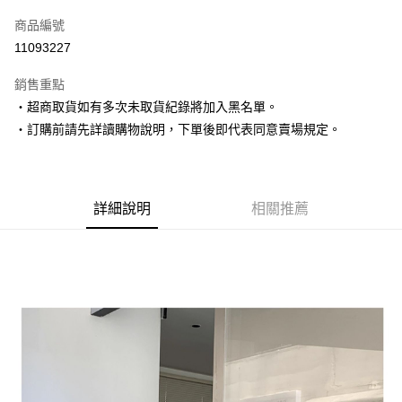
信用卡一次付款
商品編號
超商取貨付款
11093227
LINE Pay
銷售重點
Apple Pay
‧超商取貨如有多次未取貨紀錄將加入黑名單。
‧訂購前請先詳讀購物說明，下單後即代表同意賣場規定。
街口支付
悠遊付
Google Pay
詳細說明
相關推薦
AFTEE先享後付
相關說明
【關於「AFTEE先享後付」】
ATM付款
AFTEE先享後付是「在收到商品之後才付款」的支付方式。 讓您購物簡單
便利好安心！
１．簡單：不需註冊會員、不需綁卡、不需儲值。
運送方式
２．便利：只要手機號碼，簡訊認證，即可結帳。
３．安心：先確認商品／服務後，再付款。
全家取貨付款
每筆NT$80，滿NT$1,500(含以上)免運費
【「AFTEE先享後付」結帳流程】