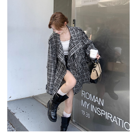
１．於結帳方式選擇「AFTEE先享後付」後，將跳轉至「AFTEE先享後付」
付款後全家取貨
結帳頁面，進行簡訊認證並確認金額後，即可完成結帳。
２．訂單成立數日內，您將收到繳費通知簡訊。
每筆NT$80，滿NT$1,500(含以上)免運費
３．收到繳費通知簡訊後14天內，點擊此簡訊中的連結，可透過四大超商／
ATM／網路銀行／等多元方式進行付款，方視為交易完成。
萊爾富取貨付款
※ 請注意：結帳手續完成當下不需立刻繳費，但若您需要取消訂單，請聯絡
每筆NT$80，滿NT$1,500(含以上)免運費
購買商品的店家。未經商家同意取消之訂單仍視為有效，需透過AFTEE先享
後付繳納相關費用。
付款後萊爾富取貨
※ 交易是否成功請以「AFTEE先享後付 」之結帳頁面顯示為準，若有關於
是否繳費成功／繳費後需取消欲退款等相關疑問，請聯繫「AFTEE先享後付
每筆NT$80，滿NT$1,500(含以上)免運費
客戶支援中心」
https://netprotections.freshdesk.com/support/home
離島取貨加價40
【注意事項】
１．透過由恩沛科技股份有限公司提供之「AFTEE先享後付」服務完成之交
每筆NT$80，滿NT$1,500(含以上)免運費
易，需依本服務之必要範圍內提供個人資料，並將交易相關給付款項請求債
權轉讓予恩沛科技股份有限公司。
付款後7-11取貨
２．關於個人資料處理事宜，請瀏覽以下網址：
每筆NT$80，滿NT$1,500(含以上)免運費
https://aftee.tw/terms/#terms3
３．未成年的使用者請事先徵得法定代理人或監護人之同意方可使用
宅配
「AFTEE先享後付」，若未經同意申辦者引起之損失，本公司不負相關責
任。
每筆NT$100，滿NT$1,500(含以上)免運費
４．使用「AFTEE先享後付」時，將依據個別帳號之用戶狀況，依本公司即
時審查核予不同之上限額度；若仍有額度不足之情形，本公司將視審查結果
海外宅配
查看運費
請求用戶進行身份認證。
５．嚴禁一人註冊多個帳號或使用他人資訊註冊。若發現惡意使用之情形，