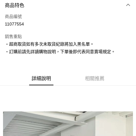
商品特色
信用卡一次付款
商品編號
超商取貨付款
11077554
LINE Pay
銷售重點
Apple Pay
‧超商取貨如有多次未取貨紀錄將加入黑名單。
‧訂購前請先詳讀購物說明，下單後即代表同意賣場規定。
街口支付
悠遊付
Google Pay
詳細說明
相關推薦
AFTEE先享後付
相關說明
【關於「AFTEE先享後付」】
ATM付款
AFTEE先享後付是「在收到商品之後才付款」的支付方式。 讓您購物簡單
便利好安心！
１．簡單：不需註冊會員、不需綁卡、不需儲值。
運送方式
２．便利：只要手機號碼，簡訊認證，即可結帳。
３．安心：先確認商品／服務後，再付款。
全家取貨付款