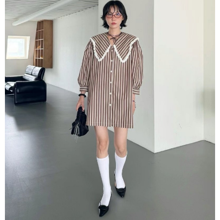
每筆NT$80，滿NT$1,500(含以上)免運費
【「AFTEE先享後付」結帳流程】
１．於結帳方式選擇「AFTEE先享後付」後，將跳轉至「AFTEE先享後付」
付款後全家取貨
結帳頁面，進行簡訊認證並確認金額後，即可完成結帳。
２．訂單成立數日內，您將收到繳費通知簡訊。
每筆NT$80，滿NT$1,500(含以上)免運費
３．收到繳費通知簡訊後14天內，點擊此簡訊中的連結，可透過四大超商／
ATM／網路銀行／等多元方式進行付款，方視為交易完成。
萊爾富取貨付款
※ 請注意：結帳手續完成當下不需立刻繳費，但若您需要取消訂單，請聯絡
每筆NT$80，滿NT$1,500(含以上)免運費
購買商品的店家。未經商家同意取消之訂單仍視為有效，需透過AFTEE先享
後付繳納相關費用。
付款後萊爾富取貨
※ 交易是否成功請以「AFTEE先享後付 」之結帳頁面顯示為準，若有關於
是否繳費成功／繳費後需取消欲退款等相關疑問，請聯繫「AFTEE先享後付
每筆NT$80，滿NT$1,500(含以上)免運費
客戶支援中心」
https://netprotections.freshdesk.com/support/home
離島取貨加價40
【注意事項】
１．透過由恩沛科技股份有限公司提供之「AFTEE先享後付」服務完成之交
每筆NT$80，滿NT$1,500(含以上)免運費
易，需依本服務之必要範圍內提供個人資料，並將交易相關給付款項請求債
權轉讓予恩沛科技股份有限公司。
付款後7-11取貨
２．關於個人資料處理事宜，請瀏覽以下網址：
每筆NT$80，滿NT$1,500(含以上)免運費
https://aftee.tw/terms/#terms3
３．未成年的使用者請事先徵得法定代理人或監護人之同意方可使用
宅配
「AFTEE先享後付」，若未經同意申辦者引起之損失，本公司不負相關責
任。
每筆NT$100，滿NT$1,500(含以上)免運費
４．使用「AFTEE先享後付」時，將依據個別帳號之用戶狀況，依本公司即
時審查核予不同之上限額度；若仍有額度不足之情形，本公司將視審查結果
海外宅配
查看運費
請求用戶進行身份認證。