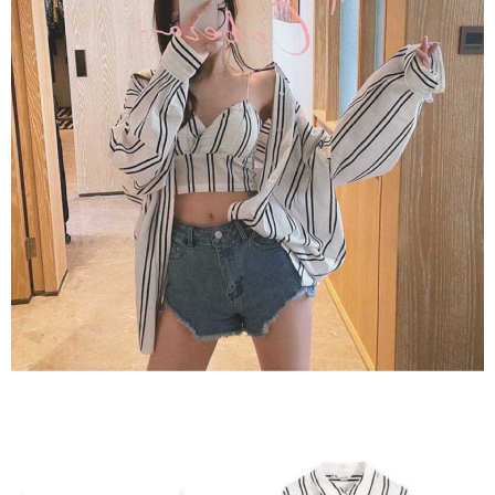
每筆NT$80，滿NT$1,500(含以上)免運費
【「AFTEE先享後付」結帳流程】
１．於結帳方式選擇「AFTEE先享後付」後，將跳轉至「AFTEE先享後付」
付款後全家取貨
結帳頁面，進行簡訊認證並確認金額後，即可完成結帳。
２．訂單成立數日內，您將收到繳費通知簡訊。
每筆NT$80，滿NT$1,500(含以上)免運費
３．收到繳費通知簡訊後14天內，點擊此簡訊中的連結，可透過四大超商／
ATM／網路銀行／等多元方式進行付款，方視為交易完成。
萊爾富取貨付款
※ 請注意：結帳手續完成當下不需立刻繳費，但若您需要取消訂單，請聯絡
每筆NT$80，滿NT$1,500(含以上)免運費
購買商品的店家。未經商家同意取消之訂單仍視為有效，需透過AFTEE先享
後付繳納相關費用。
付款後萊爾富取貨
※ 交易是否成功請以「AFTEE先享後付 」之結帳頁面顯示為準，若有關於
是否繳費成功／繳費後需取消欲退款等相關疑問，請聯繫「AFTEE先享後付
每筆NT$80，滿NT$1,500(含以上)免運費
客戶支援中心」
https://netprotections.freshdesk.com/support/home
離島取貨加價40
【注意事項】
１．透過由恩沛科技股份有限公司提供之「AFTEE先享後付」服務完成之交
每筆NT$80，滿NT$1,500(含以上)免運費
易，需依本服務之必要範圍內提供個人資料，並將交易相關給付款項請求債
權轉讓予恩沛科技股份有限公司。
付款後7-11取貨
２．關於個人資料處理事宜，請瀏覽以下網址：
每筆NT$80，滿NT$1,500(含以上)免運費
https://aftee.tw/terms/#terms3
３．未成年的使用者請事先徵得法定代理人或監護人之同意方可使用
宅配
「AFTEE先享後付」，若未經同意申辦者引起之損失，本公司不負相關責
任。
每筆NT$100，滿NT$1,500(含以上)免運費
４．使用「AFTEE先享後付」時，將依據個別帳號之用戶狀況，依本公司即
時審查核予不同之上限額度；若仍有額度不足之情形，本公司將視審查結果
海外宅配
查看運費
請求用戶進行身份認證。