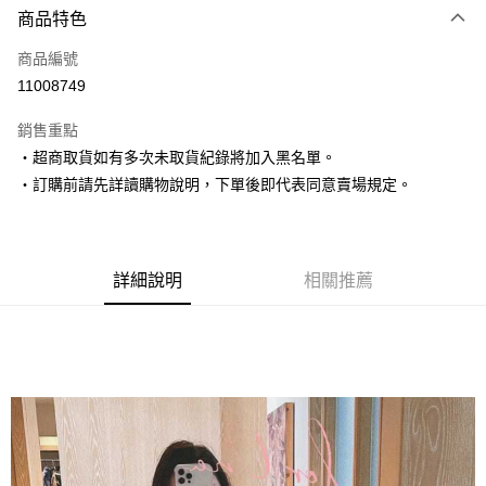
商品特色
信用卡一次付款
商品編號
超商取貨付款
11008749
LINE Pay
銷售重點
Apple Pay
‧超商取貨如有多次未取貨紀錄將加入黑名單。
‧訂購前請先詳讀購物說明，下單後即代表同意賣場規定。
街口支付
悠遊付
Google Pay
詳細說明
相關推薦
AFTEE先享後付
相關說明
【關於「AFTEE先享後付」】
ATM付款
AFTEE先享後付是「在收到商品之後才付款」的支付方式。 讓您購物簡單
便利好安心！
１．簡單：不需註冊會員、不需綁卡、不需儲值。
運送方式
２．便利：只要手機號碼，簡訊認證，即可結帳。
３．安心：先確認商品／服務後，再付款。
全家取貨付款