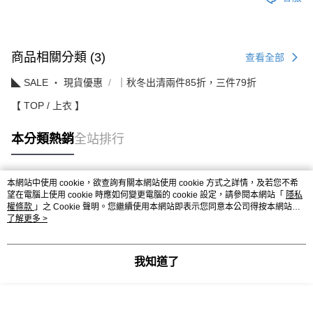
商品相關分類 (3)
查看全部
◣ SALE ‧ 現貨優惠
｜秋冬出清兩件85折，三件79折
【 TOP / 上衣 】
本分類熱銷
全站排行
本網站中使用 cookie，欲查詢有關本網站使用 cookie 方式之詳情，及若您不希
熱門標籤
望在電腦上使用 cookie 時應如何變更電腦的 cookie 設定，請參閱本網站「
隱私
權條款
」之 Cookie 聲明。您繼續使用本網站即表示您同意本公司得按本網站使
用條款之 Cookie 聲明使用 cookie。
了解更多 >
我知道了