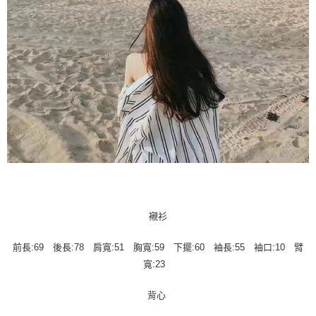
襯衫
前長:69 後長:78 肩寬:51 胸寬:59 下擺:60 袖長:55 袖口:10 臂
寬:23
背心