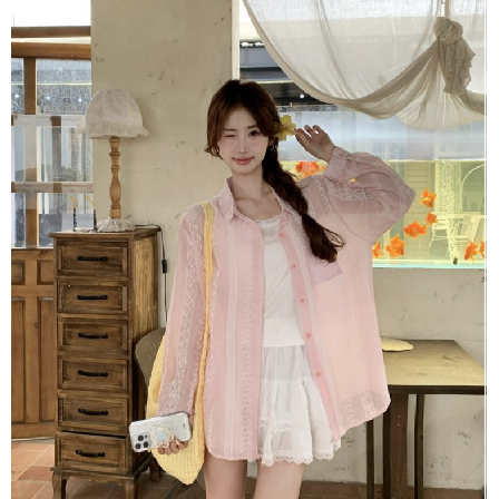
１．於結帳方式選擇「AFTEE先享後付」後，將跳轉至「AFTEE先享後付」
付款後全家取貨
結帳頁面，進行簡訊認證並確認金額後，即可完成結帳。
２．訂單成立數日內，您將收到繳費通知簡訊。
每筆NT$80，滿NT$1,500(含以上)免運費
３．收到繳費通知簡訊後14天內，點擊此簡訊中的連結，可透過四大超商／
ATM／網路銀行／等多元方式進行付款，方視為交易完成。
萊爾富取貨付款
※ 請注意：結帳手續完成當下不需立刻繳費，但若您需要取消訂單，請聯絡
每筆NT$80，滿NT$1,500(含以上)免運費
購買商品的店家。未經商家同意取消之訂單仍視為有效，需透過AFTEE先享
後付繳納相關費用。
付款後萊爾富取貨
※ 交易是否成功請以「AFTEE先享後付 」之結帳頁面顯示為準，若有關於
是否繳費成功／繳費後需取消欲退款等相關疑問，請聯繫「AFTEE先享後付
每筆NT$80，滿NT$1,500(含以上)免運費
客戶支援中心」
https://netprotections.freshdesk.com/support/home
離島取貨加價40
【注意事項】
１．透過由恩沛科技股份有限公司提供之「AFTEE先享後付」服務完成之交
每筆NT$80，滿NT$1,500(含以上)免運費
易，需依本服務之必要範圍內提供個人資料，並將交易相關給付款項請求債
權轉讓予恩沛科技股份有限公司。
付款後7-11取貨
２．關於個人資料處理事宜，請瀏覽以下網址：
每筆NT$80，滿NT$1,500(含以上)免運費
https://aftee.tw/terms/#terms3
３．未成年的使用者請事先徵得法定代理人或監護人之同意方可使用
宅配
「AFTEE先享後付」，若未經同意申辦者引起之損失，本公司不負相關責
任。
每筆NT$100，滿NT$1,500(含以上)免運費
４．使用「AFTEE先享後付」時，將依據個別帳號之用戶狀況，依本公司即
時審查核予不同之上限額度；若仍有額度不足之情形，本公司將視審查結果
海外宅配
查看運費
請求用戶進行身份認證。
５．嚴禁一人註冊多個帳號或使用他人資訊註冊。若發現惡意使用之情形，