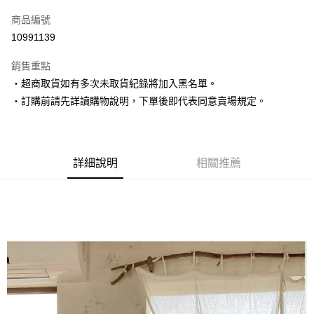
信用卡一次付款
商品編號
超商取貨付款
10991139
LINE Pay
銷售重點
Apple Pay
‧超商取貨如有多次未取貨紀錄將加入黑名單。
‧訂購前請先詳讀購物說明，下單後即代表同意賣場規定。
街口支付
悠遊付
Google Pay
詳細說明
相關推薦
AFTEE先享後付
相關說明
【關於「AFTEE先享後付」】
ATM付款
AFTEE先享後付是「在收到商品之後才付款」的支付方式。 讓您購物簡單
便利好安心！
１．簡單：不需註冊會員、不需綁卡、不需儲值。
運送方式
２．便利：只要手機號碼，簡訊認證，即可結帳。
３．安心：先確認商品／服務後，再付款。
全家取貨付款
每筆NT$80，滿NT$1,500(含以上)免運費
【「AFTEE先享後付」結帳流程】