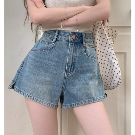
每筆NT$80，滿NT$1,500(含以上)免運費
【「AFTEE先享後付」結帳流程】
１．於結帳方式選擇「AFTEE先享後付」後，將跳轉至「AFTEE先享後付」
付款後全家取貨
結帳頁面，進行簡訊認證並確認金額後，即可完成結帳。
２．訂單成立數日內，您將收到繳費通知簡訊。
每筆NT$80，滿NT$1,500(含以上)免運費
３．收到繳費通知簡訊後14天內，點擊此簡訊中的連結，可透過四大超商／
ATM／網路銀行／等多元方式進行付款，方視為交易完成。
萊爾富取貨付款
※ 請注意：結帳手續完成當下不需立刻繳費，但若您需要取消訂單，請聯絡
每筆NT$80，滿NT$1,500(含以上)免運費
購買商品的店家。未經商家同意取消之訂單仍視為有效，需透過AFTEE先享
後付繳納相關費用。
付款後萊爾富取貨
※ 交易是否成功請以「AFTEE先享後付 」之結帳頁面顯示為準，若有關於
是否繳費成功／繳費後需取消欲退款等相關疑問，請聯繫「AFTEE先享後付
每筆NT$80，滿NT$1,500(含以上)免運費
客戶支援中心」
https://netprotections.freshdesk.com/support/home
離島取貨加價40
【注意事項】
１．透過由恩沛科技股份有限公司提供之「AFTEE先享後付」服務完成之交
每筆NT$80，滿NT$1,500(含以上)免運費
易，需依本服務之必要範圍內提供個人資料，並將交易相關給付款項請求債
權轉讓予恩沛科技股份有限公司。
付款後7-11取貨
２．關於個人資料處理事宜，請瀏覽以下網址：
每筆NT$80，滿NT$1,500(含以上)免運費
https://aftee.tw/terms/#terms3
３．未成年的使用者請事先徵得法定代理人或監護人之同意方可使用
宅配
「AFTEE先享後付」，若未經同意申辦者引起之損失，本公司不負相關責
任。
每筆NT$100，滿NT$1,500(含以上)免運費
４．使用「AFTEE先享後付」時，將依據個別帳號之用戶狀況，依本公司即
時審查核予不同之上限額度；若仍有額度不足之情形，本公司將視審查結果
海外宅配
查看運費
請求用戶進行身份認證。