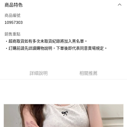
商品特色
信用卡一次付款
商品編號
超商取貨付款
10957303
LINE Pay
銷售重點
Apple Pay
‧超商取貨如有多次未取貨紀錄將加入黑名單。
‧訂購前請先詳讀購物說明，下單後即代表同意賣場規定。
街口支付
悠遊付
Google Pay
詳細說明
相關推薦
AFTEE先享後付
相關說明
【關於「AFTEE先享後付」】
ATM付款
AFTEE先享後付是「在收到商品之後才付款」的支付方式。 讓您購物簡單
便利好安心！
１．簡單：不需註冊會員、不需綁卡、不需儲值。
運送方式
２．便利：只要手機號碼，簡訊認證，即可結帳。
３．安心：先確認商品／服務後，再付款。
全家取貨付款