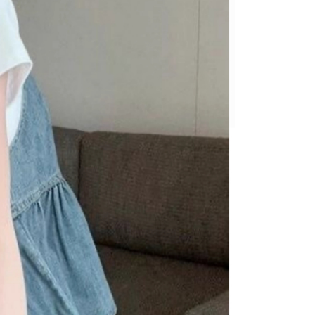
項】
價40
恩沛科技股份有限公司提供之「AFTEE先享後付」服務完成之
依本服務之必要範圍內提供個人資料，並將交易相關給付款項請
0，滿NT$1,500(含以上)免運費
讓予恩沛科技股份有限公司。
個人資料處理事宜，請瀏覽以下網址：
1取貨
ee.tw/terms/#terms3
0，滿NT$1,500(含以上)免運費
年的使用者請事先徵得法定代理人或監護人之同意方可使用
E先享後付」，若未經同意申辦者引起之損失，本公司不負相關責
AFTEE先享後付」時，將依據個別帳號之用戶狀況，依本公司
00，滿NT$1,500(含以上)免運費
核予不同之上限額度；若仍有額度不足之情形，本公司將視審查
用戶進行身份認證。
查看運費
一人註冊多個帳號或使用他人資訊註冊。若發現惡意使用之情
科技股份有限公司將有權停止該用戶之使用額度並採取法律行