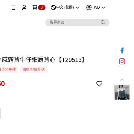
0
中文 (繁體)
TWD
性感露背牛仔細肩背心【T29513】
1,500免運
國家/地區配送
50