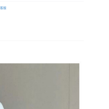
 ‧ New
★ 0708
y
客服
 上衣 】
享後付
 全站商品
FTEE先享後付」】
先享後付是「在收到商品之後才付款」的支付方式。 讓您購物簡單
心！
：不需註冊會員、不需綁卡、不需儲值。
：只要手機號碼，簡訊認證，即可結帳。
：先確認商品／服務後，再付款。
付款
EE先享後付」結帳流程】
0，滿NT$1,500(含以上)免運費
方式選擇「AFTEE先享後付」後，將跳轉至「AFTEE先享後
頁面，進行簡訊認證並確認金額後，即可完成結帳。
家取貨
成立數日內，您將收到繳費通知簡訊。
費通知簡訊後14天內，點擊此簡訊中的連結，可透過四大超商
0，滿NT$1,500(含以上)免運費
網路銀行／等多元方式進行付款，方視為交易完成。
：結帳手續完成當下不需立刻繳費，但若您需要取消訂單，請聯
貨付款
的店家。未經商家同意取消之訂單仍視為有效，需透過AFTEE
繳納相關費用。
0，滿NT$1,500(含以上)免運費
否成功請以「AFTEE先享後付 」之結帳頁面顯示為準，若有關於
功／繳費後需取消欲退款等相關疑問，請聯繫「AFTEE先享後
爾富取貨
援中心」
https://netprotections.freshdesk.com/support/home
0，滿NT$1,500(含以上)免運費