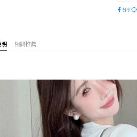
◣ 新品上架
Google Pa
分享
【 TOP /
AFTEE先
◣ ALL /
相關說明
【關於「A
ATM付款
AFTEE
說明
相關推薦
便利好安
１．簡單
２．便利
運送方式
３．安心
全家取貨
【「AFT
每筆NT$8
１．於結帳
付」結帳
付款後全
２．訂單
３．收到繳
每筆NT$8
／ATM／
※ 請注意
萊爾富取
絡購買商品
先享後付
每筆NT$8
※ 交易是
是否繳費成
付款後萊
付客戶支
每筆NT$8