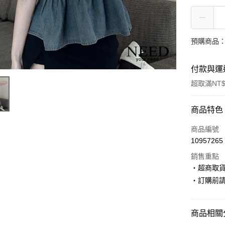
預購商品：
付款與運
超取滿NT$
付款方式
商品特色
信用卡一
商品編號
10957265
超商取貨
銷售重點
LINE Pay
‧超商取
‧訂購前
Apple Pay
街口支付
商品相關分
悠遊付