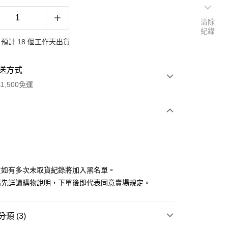
清除
紀錄
預計 18 個工作天出貨
送方式
1,500免運
次付款
付款
貨如有多次未取貨紀錄將加入黑名單。
請先詳讀購物說明，下單後即代表同意賣場規定。
類 (3)