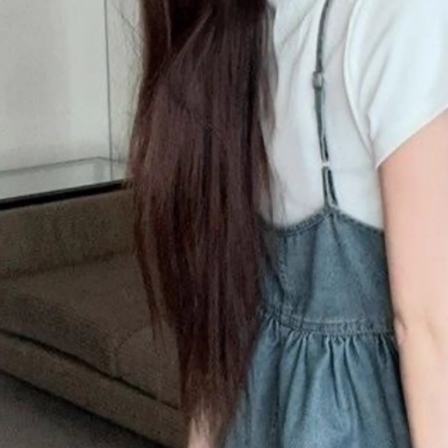
【注意事
離島取貨加
１．透過由
交易，需
每筆NT$8
求債權轉
２．關於
付款後7-1
https://aft
每筆NT$8
３．未成
「AFTE
宅配
任。
４．使用「
每筆NT$1
即時審查
結果請求
海外宅配
５．嚴禁
形，恩沛
動。