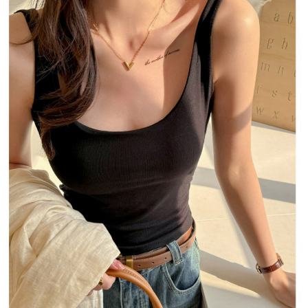
每筆NT$80，滿NT$1,500(含以上)免運費
【「AFTEE先享後付」結帳流程】
１．於結帳方式選擇「AFTEE先享後付」後，將跳轉至「AFTEE先享後付」
付款後全家取貨
結帳頁面，進行簡訊認證並確認金額後，即可完成結帳。
２．訂單成立數日內，您將收到繳費通知簡訊。
每筆NT$80，滿NT$1,500(含以上)免運費
３．收到繳費通知簡訊後14天內，點擊此簡訊中的連結，可透過四大超商／
ATM／網路銀行／等多元方式進行付款，方視為交易完成。
萊爾富取貨付款
※ 請注意：結帳手續完成當下不需立刻繳費，但若您需要取消訂單，請聯絡
每筆NT$80，滿NT$1,500(含以上)免運費
購買商品的店家。未經商家同意取消之訂單仍視為有效，需透過AFTEE先享
後付繳納相關費用。
付款後萊爾富取貨
※ 交易是否成功請以「AFTEE先享後付 」之結帳頁面顯示為準，若有關於
是否繳費成功／繳費後需取消欲退款等相關疑問，請聯繫「AFTEE先享後付
每筆NT$80，滿NT$1,500(含以上)免運費
客戶支援中心」
https://netprotections.freshdesk.com/support/home
離島取貨加價40
【注意事項】
１．透過由恩沛科技股份有限公司提供之「AFTEE先享後付」服務完成之交
每筆NT$80，滿NT$1,500(含以上)免運費
易，需依本服務之必要範圍內提供個人資料，並將交易相關給付款項請求債
權轉讓予恩沛科技股份有限公司。
付款後7-11取貨
２．關於個人資料處理事宜，請瀏覽以下網址：
每筆NT$80，滿NT$1,500(含以上)免運費
https://aftee.tw/terms/#terms3
３．未成年的使用者請事先徵得法定代理人或監護人之同意方可使用
宅配
「AFTEE先享後付」，若未經同意申辦者引起之損失，本公司不負相關責
任。
每筆NT$100，滿NT$1,500(含以上)免運費
４．使用「AFTEE先享後付」時，將依據個別帳號之用戶狀況，依本公司即
時審查核予不同之上限額度；若仍有額度不足之情形，本公司將視審查結果
海外宅配
查看運費
請求用戶進行身份認證。