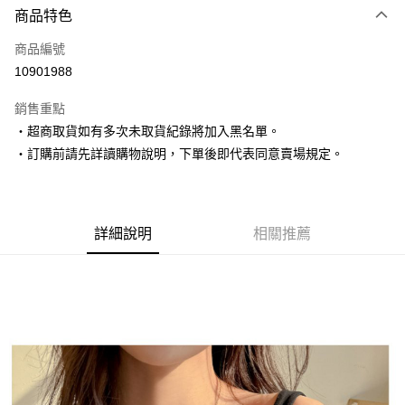
商品特色
信用卡一次付款
商品編號
超商取貨付款
10901988
LINE Pay
銷售重點
Apple Pay
‧超商取貨如有多次未取貨紀錄將加入黑名單。
‧訂購前請先詳讀購物說明，下單後即代表同意賣場規定。
街口支付
悠遊付
Google Pay
詳細說明
相關推薦
AFTEE先享後付
相關說明
【關於「AFTEE先享後付」】
ATM付款
AFTEE先享後付是「在收到商品之後才付款」的支付方式。 讓您購物簡單
便利好安心！
１．簡單：不需註冊會員、不需綁卡、不需儲值。
運送方式
２．便利：只要手機號碼，簡訊認證，即可結帳。
３．安心：先確認商品／服務後，再付款。
全家取貨付款