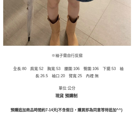
※袖子需自行反摺
全長:80 肩寬:52 胸寬:53 腰圍:106 臀圍:106 下擺:53 袖
長:26.5 袖口:20 臂寬:25 內裡:無
單位:公分
現貨 預購制
預購追加商品時間約7-14天(不含假日，購買即為同意等待追加^^)