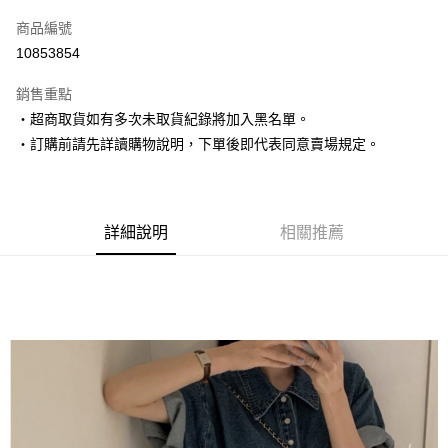
信用卡一次付款
商品編號
超商取貨付款
10853854
LINE Pay
銷售重點
Apple Pay
‧超商取貨如有多次未取貨紀錄將加入黑名單。
‧訂購前請先詳讀購物說明，下單後即代表同意賣場規定。
街口支付
悠遊付
Google Pay
詳細說明
相關推薦
AFTEE先享後付
相關說明
【關於「AFTEE先享後付」】
ATM付款
AFTEE先享後付是「在收到商品之後才付款」的支付方式。 讓您購物簡單
便利好安心！
１．簡單：不需註冊會員、不需綁卡、不需儲值。
運送方式
２．便利：只要手機號碼，簡訊認證，即可結帳。
３．安心：先確認商品／服務後，再付款。
全家取貨付款
每筆NT$80，滿NT$1,500(含以上)免運費
【「AFTEE先享後付」結帳流程】