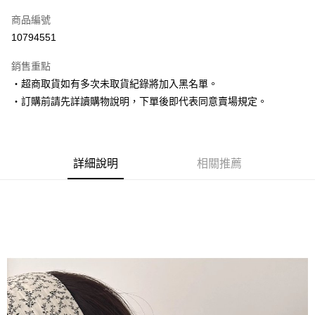
信用卡一次付款
商品編號
超商取貨付款
10794551
LINE Pay
銷售重點
Apple Pay
‧超商取貨如有多次未取貨紀錄將加入黑名單。
‧訂購前請先詳讀購物說明，下單後即代表同意賣場規定。
街口支付
悠遊付
Google Pay
詳細說明
相關推薦
AFTEE先享後付
相關說明
【關於「AFTEE先享後付」】
ATM付款
AFTEE先享後付是「在收到商品之後才付款」的支付方式。 讓您購物簡單
便利好安心！
１．簡單：不需註冊會員、不需綁卡、不需儲值。
運送方式
２．便利：只要手機號碼，簡訊認證，即可結帳。
３．安心：先確認商品／服務後，再付款。
全家取貨付款
每筆NT$80，滿NT$1,500(含以上)免運費
【「AFTEE先享後付」結帳流程】