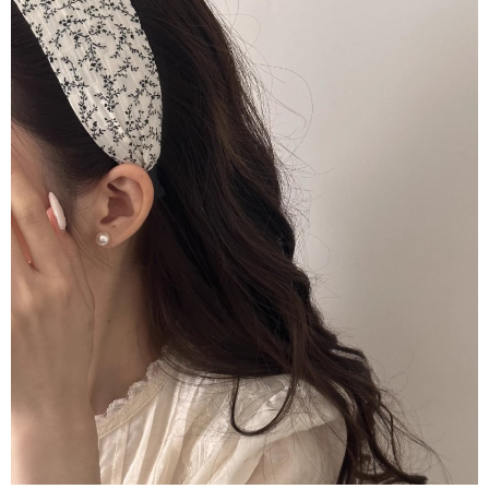
１．於結帳方式選擇「AFTEE先享後付」後，將跳轉至「AFTEE先享後付」
付款後全家取貨
結帳頁面，進行簡訊認證並確認金額後，即可完成結帳。
２．訂單成立數日內，您將收到繳費通知簡訊。
每筆NT$80，滿NT$1,500(含以上)免運費
３．收到繳費通知簡訊後14天內，點擊此簡訊中的連結，可透過四大超商／
ATM／網路銀行／等多元方式進行付款，方視為交易完成。
萊爾富取貨付款
※ 請注意：結帳手續完成當下不需立刻繳費，但若您需要取消訂單，請聯絡
每筆NT$80，滿NT$1,500(含以上)免運費
購買商品的店家。未經商家同意取消之訂單仍視為有效，需透過AFTEE先享
後付繳納相關費用。
付款後萊爾富取貨
※ 交易是否成功請以「AFTEE先享後付 」之結帳頁面顯示為準，若有關於
是否繳費成功／繳費後需取消欲退款等相關疑問，請聯繫「AFTEE先享後付
每筆NT$80，滿NT$1,500(含以上)免運費
客戶支援中心」
https://netprotections.freshdesk.com/support/home
離島取貨加價40
【注意事項】
１．透過由恩沛科技股份有限公司提供之「AFTEE先享後付」服務完成之交
每筆NT$80，滿NT$1,500(含以上)免運費
易，需依本服務之必要範圍內提供個人資料，並將交易相關給付款項請求債
權轉讓予恩沛科技股份有限公司。
付款後7-11取貨
２．關於個人資料處理事宜，請瀏覽以下網址：
每筆NT$80，滿NT$1,500(含以上)免運費
https://aftee.tw/terms/#terms3
３．未成年的使用者請事先徵得法定代理人或監護人之同意方可使用
宅配
「AFTEE先享後付」，若未經同意申辦者引起之損失，本公司不負相關責
任。
每筆NT$100，滿NT$1,500(含以上)免運費
４．使用「AFTEE先享後付」時，將依據個別帳號之用戶狀況，依本公司即
時審查核予不同之上限額度；若仍有額度不足之情形，本公司將視審查結果
海外宅配
查看運費
請求用戶進行身份認證。
５．嚴禁一人註冊多個帳號或使用他人資訊註冊。若發現惡意使用之情形，