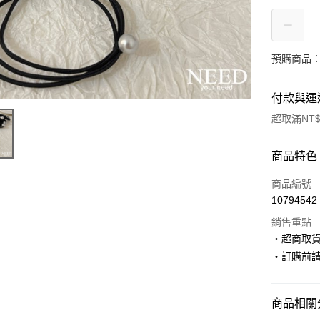
預購商品：
付款與運
超取滿NT$
付款方式
商品特色
信用卡一
商品編號
10794542
超商取貨
銷售重點
LINE Pay
‧超商取
‧訂購前
Apple Pay
街口支付
商品相關分
悠遊付