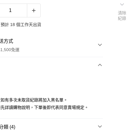
清除
紀錄
預計 18 個工作天出貨
送方式
1,500免運
次付款
付款
貨如有多次未取貨紀錄將加入黑名單。
請先詳讀購物說明，下單後即代表同意賣場規定。
類 (4)