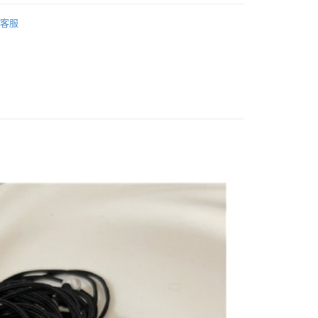
 ‧ New
⭐0701
y
客服
 全站商品
享後付
 髮飾 】
FTEE先享後付」】
花糖女孩專區】
先享後付是「在收到商品之後才付款」的支付方式。 讓您購物簡單
心！
：不需註冊會員、不需綁卡、不需儲值。
：只要手機號碼，簡訊認證，即可結帳。
：先確認商品／服務後，再付款。
付款
EE先享後付」結帳流程】
0，滿NT$1,500(含以上)免運費
方式選擇「AFTEE先享後付」後，將跳轉至「AFTEE先享後
頁面，進行簡訊認證並確認金額後，即可完成結帳。
家取貨
成立數日內，您將收到繳費通知簡訊。
費通知簡訊後14天內，點擊此簡訊中的連結，可透過四大超商
0，滿NT$1,500(含以上)免運費
網路銀行／等多元方式進行付款，方視為交易完成。
：結帳手續完成當下不需立刻繳費，但若您需要取消訂單，請聯
貨付款
的店家。未經商家同意取消之訂單仍視為有效，需透過AFTEE
繳納相關費用。
0，滿NT$1,500(含以上)免運費
否成功請以「AFTEE先享後付 」之結帳頁面顯示為準，若有關於
功／繳費後需取消欲退款等相關疑問，請聯繫「AFTEE先享後
爾富取貨
援中心」
https://netprotections.freshdesk.com/support/home
0，滿NT$1,500(含以上)免運費