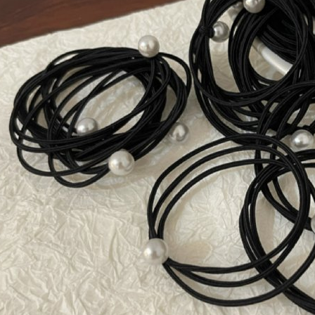
【注意事
離島取貨加
１．透過由
交易，需
每筆NT$8
求債權轉
２．關於
付款後7-1
https://aft
每筆NT$8
３．未成
「AFTE
宅配
任。
４．使用「
每筆NT$1
即時審查
結果請求
海外宅配
５．嚴禁
形，恩沛
動。