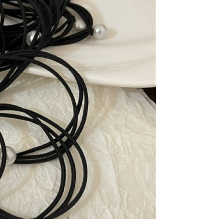
項】
價40
恩沛科技股份有限公司提供之「AFTEE先享後付」服務完成之
依本服務之必要範圍內提供個人資料，並將交易相關給付款項請
0，滿NT$1,500(含以上)免運費
讓予恩沛科技股份有限公司。
個人資料處理事宜，請瀏覽以下網址：
1取貨
ee.tw/terms/#terms3
0，滿NT$1,500(含以上)免運費
年的使用者請事先徵得法定代理人或監護人之同意方可使用
E先享後付」，若未經同意申辦者引起之損失，本公司不負相關責
AFTEE先享後付」時，將依據個別帳號之用戶狀況，依本公司
00，滿NT$1,500(含以上)免運費
核予不同之上限額度；若仍有額度不足之情形，本公司將視審查
用戶進行身份認證。
查看運費
一人註冊多個帳號或使用他人資訊註冊。若發現惡意使用之情
科技股份有限公司將有權停止該用戶之使用額度並採取法律行