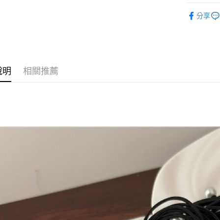
◣ 新品上架
Google Pa
分享
◣ ALL /
AFTEE先
【 HAIR /
相關說明
【關於「A
【 微肉棉
ATM付款
AFTEE
說明
相關推薦
便利好安
１．簡單
２．便利
運送方式
３．安心
全家取貨
【「AFT
每筆NT$8
１．於結帳
付」結帳
付款後全
２．訂單
３．收到繳
每筆NT$8
／ATM／
※ 請注意
萊爾富取
絡購買商品
先享後付
每筆NT$8
※ 交易是
是否繳費成
付款後萊
付客戶支
每筆NT$8