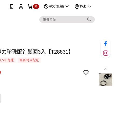
0
中文 (繁體)
TWD
彈力珍珠配飾髮圈3入【T28831】
1,500免運
國家/地區配送
9