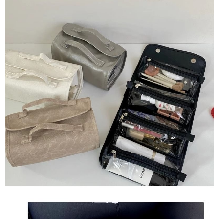
每筆NT$80，滿NT$1,500(含以上)免運費
【「AFTEE先享後付」結帳流程】
１．於結帳方式選擇「AFTEE先享後付」後，將跳轉至「AFTEE先享後付」
付款後全家取貨
結帳頁面，進行簡訊認證並確認金額後，即可完成結帳。
２．訂單成立數日內，您將收到繳費通知簡訊。
每筆NT$80，滿NT$1,500(含以上)免運費
３．收到繳費通知簡訊後14天內，點擊此簡訊中的連結，可透過四大超商／
ATM／網路銀行／等多元方式進行付款，方視為交易完成。
萊爾富取貨付款
※ 請注意：結帳手續完成當下不需立刻繳費，但若您需要取消訂單，請聯絡
每筆NT$80，滿NT$1,500(含以上)免運費
購買商品的店家。未經商家同意取消之訂單仍視為有效，需透過AFTEE先享
後付繳納相關費用。
付款後萊爾富取貨
※ 交易是否成功請以「AFTEE先享後付 」之結帳頁面顯示為準，若有關於
是否繳費成功／繳費後需取消欲退款等相關疑問，請聯繫「AFTEE先享後付
每筆NT$80，滿NT$1,500(含以上)免運費
客戶支援中心」
https://netprotections.freshdesk.com/support/home
離島取貨加價40
【注意事項】
１．透過由恩沛科技股份有限公司提供之「AFTEE先享後付」服務完成之交
每筆NT$80，滿NT$1,500(含以上)免運費
易，需依本服務之必要範圍內提供個人資料，並將交易相關給付款項請求債
權轉讓予恩沛科技股份有限公司。
付款後7-11取貨
２．關於個人資料處理事宜，請瀏覽以下網址：
每筆NT$80，滿NT$1,500(含以上)免運費
https://aftee.tw/terms/#terms3
３．未成年的使用者請事先徵得法定代理人或監護人之同意方可使用
宅配
「AFTEE先享後付」，若未經同意申辦者引起之損失，本公司不負相關責
任。
每筆NT$100，滿NT$1,500(含以上)免運費
４．使用「AFTEE先享後付」時，將依據個別帳號之用戶狀況，依本公司即
時審查核予不同之上限額度；若仍有額度不足之情形，本公司將視審查結果
海外宅配
查看運費
請求用戶進行身份認證。