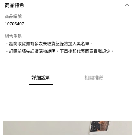
商品特色
信用卡一次付款
商品編號
超商取貨付款
10705407
LINE Pay
銷售重點
Apple Pay
‧超商取貨如有多次未取貨紀錄將加入黑名單。
‧訂購前請先詳讀購物說明，下單後即代表同意賣場規定。
街口支付
悠遊付
Google Pay
詳細說明
相關推薦
AFTEE先享後付
相關說明
【關於「AFTEE先享後付」】
ATM付款
AFTEE先享後付是「在收到商品之後才付款」的支付方式。 讓您購物簡單
便利好安心！
１．簡單：不需註冊會員、不需綁卡、不需儲值。
運送方式
２．便利：只要手機號碼，簡訊認證，即可結帳。
３．安心：先確認商品／服務後，再付款。
全家取貨付款