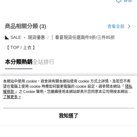
客服
商品相關分類 (3)
查看全部
◣ SALE ‧ 現貨優惠
│ 春夏現貨任選兩件9折/三件85折
【 TOP / 上衣 】
本分類熱銷
全站排行
本網站中使用 cookie，欲查詢有關本網站使用 cookie 方式之詳情，及若您不希
熱門標籤
望在電腦上使用 cookie 時應如何變更電腦的 cookie 設定，請參閱本網站「
隱私
權條款
」之 Cookie 聲明。您繼續使用本網站即表示您同意本公司得按本網站使
用條款之 Cookie 聲明使用 cookie。
了解更多 >
我知道了