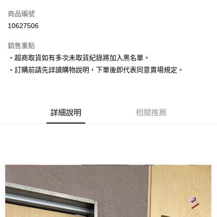
信用卡一次付款
商品編號
超商取貨付款
10627506
LINE Pay
銷售重點
Apple Pay
‧超商取貨如有多次未取貨紀錄將加入黑名單。
‧訂購前請先詳讀購物說明，下單後即代表同意賣場規定。
街口支付
悠遊付
Google Pay
詳細說明
相關推薦
AFTEE先享後付
相關說明
【關於「AFTEE先享後付」】
ATM付款
AFTEE先享後付是「在收到商品之後才付款」的支付方式。 讓您購物簡單
便利好安心！
１．簡單：不需註冊會員、不需綁卡、不需儲值。
運送方式
２．便利：只要手機號碼，簡訊認證，即可結帳。
３．安心：先確認商品／服務後，再付款。
全家取貨付款
每筆NT$80，滿NT$1,500(含以上)免運費
【「AFTEE先享後付」結帳流程】