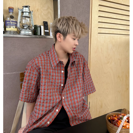
１．於結帳方式選擇「AFTEE先享後付」後，將跳轉至「AFTEE先享後付」
付款後全家取貨
結帳頁面，進行簡訊認證並確認金額後，即可完成結帳。
２．訂單成立數日內，您將收到繳費通知簡訊。
每筆NT$80，滿NT$1,500(含以上)免運費
３．收到繳費通知簡訊後14天內，點擊此簡訊中的連結，可透過四大超商／
ATM／網路銀行／等多元方式進行付款，方視為交易完成。
萊爾富取貨付款
※ 請注意：結帳手續完成當下不需立刻繳費，但若您需要取消訂單，請聯絡
每筆NT$80，滿NT$1,500(含以上)免運費
購買商品的店家。未經商家同意取消之訂單仍視為有效，需透過AFTEE先享
後付繳納相關費用。
付款後萊爾富取貨
※ 交易是否成功請以「AFTEE先享後付 」之結帳頁面顯示為準，若有關於
是否繳費成功／繳費後需取消欲退款等相關疑問，請聯繫「AFTEE先享後付
每筆NT$80，滿NT$1,500(含以上)免運費
客戶支援中心」
https://netprotections.freshdesk.com/support/home
離島取貨加價40
【注意事項】
１．透過由恩沛科技股份有限公司提供之「AFTEE先享後付」服務完成之交
每筆NT$80，滿NT$1,500(含以上)免運費
易，需依本服務之必要範圍內提供個人資料，並將交易相關給付款項請求債
權轉讓予恩沛科技股份有限公司。
付款後7-11取貨
２．關於個人資料處理事宜，請瀏覽以下網址：
每筆NT$80，滿NT$1,500(含以上)免運費
https://aftee.tw/terms/#terms3
３．未成年的使用者請事先徵得法定代理人或監護人之同意方可使用
宅配
「AFTEE先享後付」，若未經同意申辦者引起之損失，本公司不負相關責
任。
每筆NT$100，滿NT$1,500(含以上)免運費
４．使用「AFTEE先享後付」時，將依據個別帳號之用戶狀況，依本公司即
時審查核予不同之上限額度；若仍有額度不足之情形，本公司將視審查結果
海外宅配
查看運費
請求用戶進行身份認證。
５．嚴禁一人註冊多個帳號或使用他人資訊註冊。若發現惡意使用之情形，