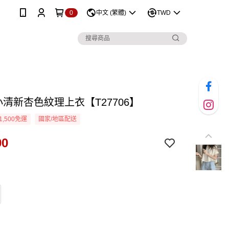
0
中文 (繁體)
TWD
小清新杏色紋理上衣【T27706】
1,500免運
國家/地區配送
90