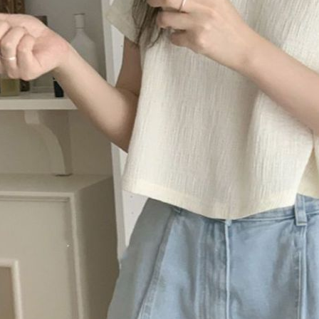
【注意事
離島取貨加
１．透過由
交易，需
每筆NT$8
求債權轉
２．關於
付款後7-1
https://aft
每筆NT$8
３．未成
「AFTE
宅配
任。
４．使用「
每筆NT$1
即時審查
結果請求
海外宅配
５．嚴禁
形，恩沛
動。