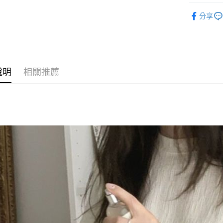
◣ 新品上架
Google Pa
分享
人氣商品
AFTEE先
【 TOP /
相關說明
【關於「A
◣ ALL /
ATM付款
AFTEE
說明
相關推薦
便利好安
１．簡單
２．便利
運送方式
３．安心
全家取貨
【「AFT
每筆NT$8
１．於結帳
付」結帳
付款後全
２．訂單
３．收到繳
每筆NT$8
／ATM／
※ 請注意
萊爾富取
絡購買商品
先享後付
每筆NT$8
※ 交易是
是否繳費成
付款後萊
付客戶支
每筆NT$8