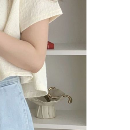
項】
價40
恩沛科技股份有限公司提供之「AFTEE先享後付」服務完成之
依本服務之必要範圍內提供個人資料，並將交易相關給付款項請
0，滿NT$1,500(含以上)免運費
讓予恩沛科技股份有限公司。
個人資料處理事宜，請瀏覽以下網址：
1取貨
ee.tw/terms/#terms3
0，滿NT$1,500(含以上)免運費
年的使用者請事先徵得法定代理人或監護人之同意方可使用
E先享後付」，若未經同意申辦者引起之損失，本公司不負相關責
AFTEE先享後付」時，將依據個別帳號之用戶狀況，依本公司
00，滿NT$1,500(含以上)免運費
核予不同之上限額度；若仍有額度不足之情形，本公司將視審查
用戶進行身份認證。
查看運費
一人註冊多個帳號或使用他人資訊註冊。若發現惡意使用之情
科技股份有限公司將有權停止該用戶之使用額度並採取法律行