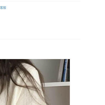
 ‧ New
⭐0701
y
客服
推薦
享後付
 上衣 】
FTEE先享後付」】
 全站商品
先享後付是「在收到商品之後才付款」的支付方式。 讓您購物簡單
心！
：不需註冊會員、不需綁卡、不需儲值。
：只要手機號碼，簡訊認證，即可結帳。
：先確認商品／服務後，再付款。
付款
EE先享後付」結帳流程】
0，滿NT$1,500(含以上)免運費
方式選擇「AFTEE先享後付」後，將跳轉至「AFTEE先享後
頁面，進行簡訊認證並確認金額後，即可完成結帳。
家取貨
成立數日內，您將收到繳費通知簡訊。
費通知簡訊後14天內，點擊此簡訊中的連結，可透過四大超商
0，滿NT$1,500(含以上)免運費
網路銀行／等多元方式進行付款，方視為交易完成。
：結帳手續完成當下不需立刻繳費，但若您需要取消訂單，請聯
貨付款
的店家。未經商家同意取消之訂單仍視為有效，需透過AFTEE
繳納相關費用。
0，滿NT$1,500(含以上)免運費
否成功請以「AFTEE先享後付 」之結帳頁面顯示為準，若有關於
功／繳費後需取消欲退款等相關疑問，請聯繫「AFTEE先享後
爾富取貨
援中心」
https://netprotections.freshdesk.com/support/home
0，滿NT$1,500(含以上)免運費