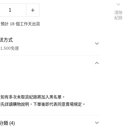
清除
紀錄
預計 18 個工作天出貨
送方式
1,500免運
次付款
付款
貨如有多次未取貨紀錄將加入黑名單。
請先詳讀購物說明，下單後即代表同意賣場規定。
類 (4)