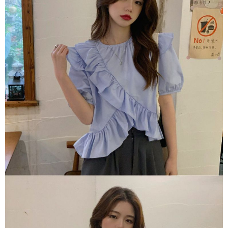
１．於結帳方式選擇「AFTEE先享後付」後，將跳轉至「AFTEE先享後付」
付款後全家取貨
結帳頁面，進行簡訊認證並確認金額後，即可完成結帳。
２．訂單成立數日內，您將收到繳費通知簡訊。
每筆NT$80，滿NT$1,500(含以上)免運費
３．收到繳費通知簡訊後14天內，點擊此簡訊中的連結，可透過四大超商／
ATM／網路銀行／等多元方式進行付款，方視為交易完成。
萊爾富取貨付款
※ 請注意：結帳手續完成當下不需立刻繳費，但若您需要取消訂單，請聯絡
每筆NT$80，滿NT$1,500(含以上)免運費
購買商品的店家。未經商家同意取消之訂單仍視為有效，需透過AFTEE先享
後付繳納相關費用。
付款後萊爾富取貨
※ 交易是否成功請以「AFTEE先享後付 」之結帳頁面顯示為準，若有關於
是否繳費成功／繳費後需取消欲退款等相關疑問，請聯繫「AFTEE先享後付
每筆NT$80，滿NT$1,500(含以上)免運費
客戶支援中心」
https://netprotections.freshdesk.com/support/home
離島取貨加價40
【注意事項】
１．透過由恩沛科技股份有限公司提供之「AFTEE先享後付」服務完成之交
每筆NT$80，滿NT$1,500(含以上)免運費
易，需依本服務之必要範圍內提供個人資料，並將交易相關給付款項請求債
權轉讓予恩沛科技股份有限公司。
付款後7-11取貨
２．關於個人資料處理事宜，請瀏覽以下網址：
每筆NT$80，滿NT$1,500(含以上)免運費
https://aftee.tw/terms/#terms3
３．未成年的使用者請事先徵得法定代理人或監護人之同意方可使用
宅配
「AFTEE先享後付」，若未經同意申辦者引起之損失，本公司不負相關責
任。
每筆NT$100，滿NT$1,500(含以上)免運費
４．使用「AFTEE先享後付」時，將依據個別帳號之用戶狀況，依本公司即
時審查核予不同之上限額度；若仍有額度不足之情形，本公司將視審查結果
海外宅配
查看運費
請求用戶進行身份認證。
５．嚴禁一人註冊多個帳號或使用他人資訊註冊。若發現惡意使用之情形，