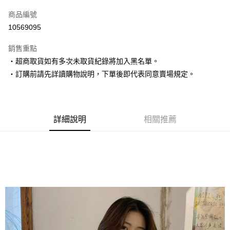
信用卡一次付款
商品編號
超商取貨付款
10569095
LINE Pay
銷售重點
Apple Pay
‧超商取貨如有多次未取貨紀錄將加入黑名單。
‧訂購前請先詳讀購物說明，下單後即代表同意賣場規定。
街口支付
悠遊付
Google Pay
詳細說明
相關推薦
AFTEE先享後付
相關說明
【關於「AFTEE先享後付」】
ATM付款
AFTEE先享後付是「在收到商品之後才付款」的支付方式。 讓您購物簡單
便利好安心！
１．簡單：不需註冊會員、不需綁卡、不需儲值。
運送方式
２．便利：只要手機號碼，簡訊認證，即可結帳。
３．安心：先確認商品／服務後，再付款。
全家取貨付款
每筆NT$80，滿NT$1,500(含以上)免運費
【「AFTEE先享後付」結帳流程】