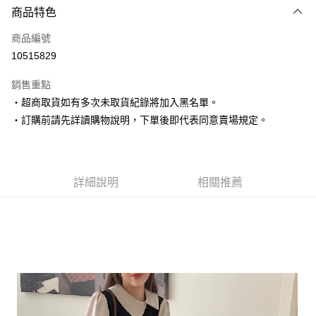
商品特色
信用卡一次付款
商品編號
超商取貨付款
10515829
LINE Pay
銷售重點
Apple Pay
‧超商取貨如有多次未取貨紀錄將加入黑名單。
‧訂購前請先詳讀購物說明，下單後即代表同意賣場規定。
街口支付
悠遊付
Google Pay
詳細說明
相關推薦
AFTEE先享後付
相關說明
【關於「AFTEE先享後付」】
ATM付款
AFTEE先享後付是「在收到商品之後才付款」的支付方式。 讓您購物簡單
便利好安心！
１．簡單：不需註冊會員、不需綁卡、不需儲值。
運送方式
２．便利：只要手機號碼，簡訊認證，即可結帳。
３．安心：先確認商品／服務後，再付款。
全家取貨付款