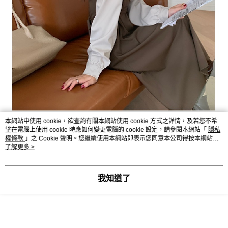
本網站中使用 cookie，欲查詢有關本網站使用 cookie 方式之詳情，及若您不希
望在電腦上使用 cookie 時應如何變更電腦的 cookie 設定，請參閱本網站「
隱私
權條款
」之 Cookie 聲明。您繼續使用本網站即表示您同意本公司得按本網站使
用條款之 Cookie 聲明使用 cookie。
了解更多 >
全長:107 肩寬:35 胸寬:47 腰圍:96 臀圍:104 下擺:84 袖長:55 袖
口:11 臂寬:16 內裡:無
我知道了
單位:公分
現貨 預購制