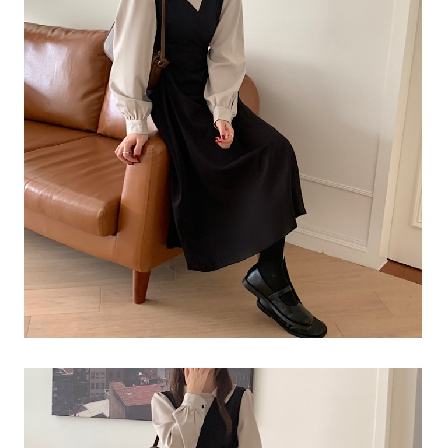
每筆NT$80，滿NT$1,500(含以上)免運費
【「AFTEE先享後付」結帳流程】
１．於結帳方式選擇「AFTEE先享後付」後，將跳轉至「AFTEE先享後付」
付款後全家取貨
結帳頁面，進行簡訊認證並確認金額後，即可完成結帳。
２．訂單成立數日內，您將收到繳費通知簡訊。
每筆NT$80，滿NT$1,500(含以上)免運費
３．收到繳費通知簡訊後14天內，點擊此簡訊中的連結，可透過四大超商／
ATM／網路銀行／等多元方式進行付款，方視為交易完成。
萊爾富取貨付款
※ 請注意：結帳手續完成當下不需立刻繳費，但若您需要取消訂單，請聯絡
每筆NT$80，滿NT$1,500(含以上)免運費
購買商品的店家。未經商家同意取消之訂單仍視為有效，需透過AFTEE先享
後付繳納相關費用。
付款後萊爾富取貨
※ 交易是否成功請以「AFTEE先享後付 」之結帳頁面顯示為準，若有關於
是否繳費成功／繳費後需取消欲退款等相關疑問，請聯繫「AFTEE先享後付
每筆NT$80，滿NT$1,500(含以上)免運費
客戶支援中心」
https://netprotections.freshdesk.com/support/home
離島取貨加價40
【注意事項】
１．透過由恩沛科技股份有限公司提供之「AFTEE先享後付」服務完成之交
每筆NT$80，滿NT$1,500(含以上)免運費
易，需依本服務之必要範圍內提供個人資料，並將交易相關給付款項請求債
權轉讓予恩沛科技股份有限公司。
付款後7-11取貨
２．關於個人資料處理事宜，請瀏覽以下網址：
每筆NT$80，滿NT$1,500(含以上)免運費
https://aftee.tw/terms/#terms3
３．未成年的使用者請事先徵得法定代理人或監護人之同意方可使用
宅配
「AFTEE先享後付」，若未經同意申辦者引起之損失，本公司不負相關責
任。
每筆NT$100，滿NT$1,500(含以上)免運費
４．使用「AFTEE先享後付」時，將依據個別帳號之用戶狀況，依本公司即
時審查核予不同之上限額度；若仍有額度不足之情形，本公司將視審查結果
海外宅配
查看運費
請求用戶進行身份認證。