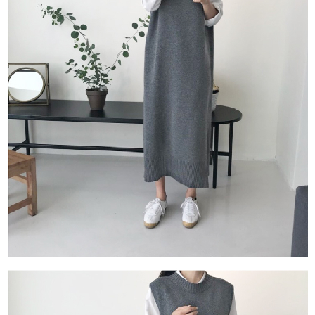
每筆NT$80，滿NT$1,500(含以上)免運費
【「AFTEE先享後付」結帳流程】
１．於結帳方式選擇「AFTEE先享後付」後，將跳轉至「AFTEE先享後付」
付款後全家取貨
結帳頁面，進行簡訊認證並確認金額後，即可完成結帳。
２．訂單成立數日內，您將收到繳費通知簡訊。
每筆NT$80，滿NT$1,500(含以上)免運費
３．收到繳費通知簡訊後14天內，點擊此簡訊中的連結，可透過四大超商／
ATM／網路銀行／等多元方式進行付款，方視為交易完成。
萊爾富取貨付款
※ 請注意：結帳手續完成當下不需立刻繳費，但若您需要取消訂單，請聯絡
每筆NT$80，滿NT$1,500(含以上)免運費
購買商品的店家。未經商家同意取消之訂單仍視為有效，需透過AFTEE先享
後付繳納相關費用。
付款後萊爾富取貨
※ 交易是否成功請以「AFTEE先享後付 」之結帳頁面顯示為準，若有關於
是否繳費成功／繳費後需取消欲退款等相關疑問，請聯繫「AFTEE先享後付
每筆NT$80，滿NT$1,500(含以上)免運費
客戶支援中心」
https://netprotections.freshdesk.com/support/home
離島取貨加價40
【注意事項】
１．透過由恩沛科技股份有限公司提供之「AFTEE先享後付」服務完成之交
每筆NT$80，滿NT$1,500(含以上)免運費
易，需依本服務之必要範圍內提供個人資料，並將交易相關給付款項請求債
權轉讓予恩沛科技股份有限公司。
付款後7-11取貨
２．關於個人資料處理事宜，請瀏覽以下網址：
每筆NT$80，滿NT$1,500(含以上)免運費
https://aftee.tw/terms/#terms3
３．未成年的使用者請事先徵得法定代理人或監護人之同意方可使用
宅配
「AFTEE先享後付」，若未經同意申辦者引起之損失，本公司不負相關責
任。
每筆NT$100，滿NT$1,500(含以上)免運費
４．使用「AFTEE先享後付」時，將依據個別帳號之用戶狀況，依本公司即
時審查核予不同之上限額度；若仍有額度不足之情形，本公司將視審查結果
海外宅配
查看運費
請求用戶進行身份認證。