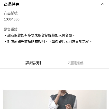
商品特色
信用卡一次付款
商品編號
超商取貨付款
10364330
LINE Pay
銷售重點
Apple Pay
‧超商取貨如有多次未取貨紀錄將加入黑名單。
‧訂購前請先詳讀購物說明，下單後即代表同意賣場規定。
街口支付
悠遊付
Google Pay
詳細說明
相關推薦
AFTEE先享後付
相關說明
【關於「AFTEE先享後付」】
ATM付款
AFTEE先享後付是「在收到商品之後才付款」的支付方式。 讓您購物簡單
便利好安心！
１．簡單：不需註冊會員、不需綁卡、不需儲值。
運送方式
２．便利：只要手機號碼，簡訊認證，即可結帳。
３．安心：先確認商品／服務後，再付款。
全家取貨付款