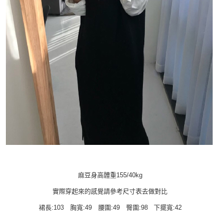
麻豆身高體重155/40kg
實際穿起來的感覺請參考尺寸表去做對比
裙長:103 胸寬:49 腰圍:49 臀圍:98 下擺寬:42