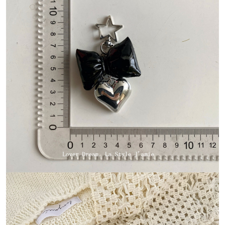
每筆NT$80，滿NT$1,500(含以上)免運費
【「AFTEE先享後付」結帳流程】
１．於結帳方式選擇「AFTEE先享後付」後，將跳轉至「AFTEE先享後付」
付款後全家取貨
結帳頁面，進行簡訊認證並確認金額後，即可完成結帳。
２．訂單成立數日內，您將收到繳費通知簡訊。
每筆NT$80，滿NT$1,500(含以上)免運費
３．收到繳費通知簡訊後14天內，點擊此簡訊中的連結，可透過四大超商／
ATM／網路銀行／等多元方式進行付款，方視為交易完成。
萊爾富取貨付款
※ 請注意：結帳手續完成當下不需立刻繳費，但若您需要取消訂單，請聯絡
每筆NT$80，滿NT$1,500(含以上)免運費
購買商品的店家。未經商家同意取消之訂單仍視為有效，需透過AFTEE先享
後付繳納相關費用。
付款後萊爾富取貨
※ 交易是否成功請以「AFTEE先享後付 」之結帳頁面顯示為準，若有關於
是否繳費成功／繳費後需取消欲退款等相關疑問，請聯繫「AFTEE先享後付
每筆NT$80，滿NT$1,500(含以上)免運費
客戶支援中心」
https://netprotections.freshdesk.com/support/home
離島取貨加價40
【注意事項】
１．透過由恩沛科技股份有限公司提供之「AFTEE先享後付」服務完成之交
每筆NT$80，滿NT$1,500(含以上)免運費
易，需依本服務之必要範圍內提供個人資料，並將交易相關給付款項請求債
權轉讓予恩沛科技股份有限公司。
付款後7-11取貨
２．關於個人資料處理事宜，請瀏覽以下網址：
每筆NT$80，滿NT$1,500(含以上)免運費
https://aftee.tw/terms/#terms3
３．未成年的使用者請事先徵得法定代理人或監護人之同意方可使用
宅配
「AFTEE先享後付」，若未經同意申辦者引起之損失，本公司不負相關責
任。
每筆NT$100，滿NT$1,500(含以上)免運費
４．使用「AFTEE先享後付」時，將依據個別帳號之用戶狀況，依本公司即
時審查核予不同之上限額度；若仍有額度不足之情形，本公司將視審查結果
海外宅配
查看運費
請求用戶進行身份認證。