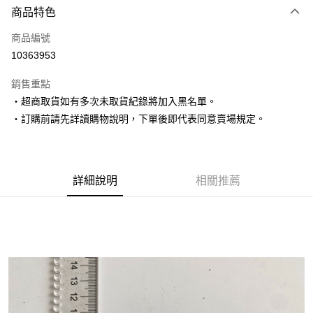
商品特色
信用卡一次付款
商品編號
超商取貨付款
10363953
LINE Pay
銷售重點
Apple Pay
‧超商取貨如有多次未取貨紀錄將加入黑名單。
‧訂購前請先詳讀購物說明，下單後即代表同意賣場規定。
街口支付
悠遊付
Google Pay
詳細說明
相關推薦
AFTEE先享後付
相關說明
【關於「AFTEE先享後付」】
ATM付款
AFTEE先享後付是「在收到商品之後才付款」的支付方式。 讓您購物簡單
便利好安心！
１．簡單：不需註冊會員、不需綁卡、不需儲值。
運送方式
２．便利：只要手機號碼，簡訊認證，即可結帳。
３．安心：先確認商品／服務後，再付款。
全家取貨付款