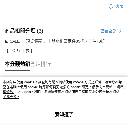
客服
商品相關分類 (3)
查看全部
◣ SALE ‧ 現貨優惠
｜秋冬出清兩件85折，三件79折
【 TOP / 上衣 】
本分類熱銷
全站排行
本網站中使用 cookie，欲查詢有關本網站使用 cookie 方式之詳情，及若您不希
熱門標籤
望在電腦上使用 cookie 時應如何變更電腦的 cookie 設定，請參閱本網站「
隱私
權條款
」之 Cookie 聲明。您繼續使用本網站即表示您同意本公司得按本網站使
用條款之 Cookie 聲明使用 cookie。
了解更多 >
我知道了