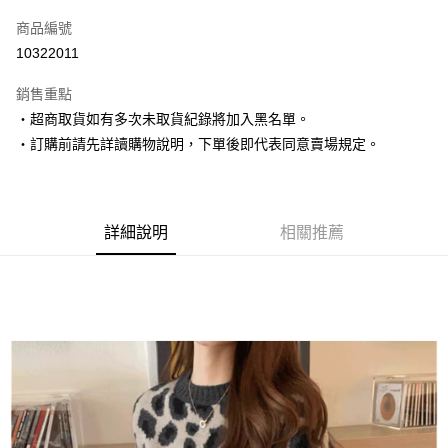
信用卡一次付款
商品編號
超商取貨付款
10322011
LINE Pay
銷售重點
Apple Pay
‧超商取貨如有多次未取貨紀錄將加入黑名單。
‧訂購前請先詳讀購物說明，下單後即代表同意賣場規定。
街口支付
悠遊付
Google Pay
詳細說明
相關推薦
AFTEE先享後付
相關說明
【關於「AFTEE先享後付」】
ATM付款
AFTEE先享後付是「在收到商品之後才付款」的支付方式。 讓您購物簡單
便利好安心！
１．簡單：不需註冊會員、不需綁卡、不需儲值。
運送方式
２．便利：只要手機號碼，簡訊認證，即可結帳。
３．安心：先確認商品／服務後，再付款。
全家取貨付款
每筆NT$80，滿NT$1,500(含以上)免運費
【「AFTEE先享後付」結帳流程】