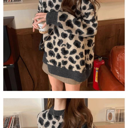
１．於結帳方式選擇「AFTEE先享後付」後，將跳轉至「AFTEE先享後付」
付款後全家取貨
結帳頁面，進行簡訊認證並確認金額後，即可完成結帳。
２．訂單成立數日內，您將收到繳費通知簡訊。
每筆NT$80，滿NT$1,500(含以上)免運費
３．收到繳費通知簡訊後14天內，點擊此簡訊中的連結，可透過四大超商／
ATM／網路銀行／等多元方式進行付款，方視為交易完成。
萊爾富取貨付款
※ 請注意：結帳手續完成當下不需立刻繳費，但若您需要取消訂單，請聯絡
每筆NT$80，滿NT$1,500(含以上)免運費
購買商品的店家。未經商家同意取消之訂單仍視為有效，需透過AFTEE先享
後付繳納相關費用。
付款後萊爾富取貨
※ 交易是否成功請以「AFTEE先享後付 」之結帳頁面顯示為準，若有關於
是否繳費成功／繳費後需取消欲退款等相關疑問，請聯繫「AFTEE先享後付
每筆NT$80，滿NT$1,500(含以上)免運費
客戶支援中心」
https://netprotections.freshdesk.com/support/home
離島取貨加價40
【注意事項】
１．透過由恩沛科技股份有限公司提供之「AFTEE先享後付」服務完成之交
每筆NT$80，滿NT$1,500(含以上)免運費
易，需依本服務之必要範圍內提供個人資料，並將交易相關給付款項請求債
權轉讓予恩沛科技股份有限公司。
付款後7-11取貨
２．關於個人資料處理事宜，請瀏覽以下網址：
每筆NT$80，滿NT$1,500(含以上)免運費
https://aftee.tw/terms/#terms3
３．未成年的使用者請事先徵得法定代理人或監護人之同意方可使用
宅配
「AFTEE先享後付」，若未經同意申辦者引起之損失，本公司不負相關責
任。
每筆NT$100，滿NT$1,500(含以上)免運費
４．使用「AFTEE先享後付」時，將依據個別帳號之用戶狀況，依本公司即
時審查核予不同之上限額度；若仍有額度不足之情形，本公司將視審查結果
海外宅配
查看運費
請求用戶進行身份認證。
５．嚴禁一人註冊多個帳號或使用他人資訊註冊。若發現惡意使用之情形，