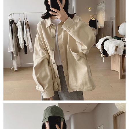
每筆NT$80，滿NT$1,500(含以上)免運費
【「AFTEE先享後付」結帳流程】
１．於結帳方式選擇「AFTEE先享後付」後，將跳轉至「AFTEE先享後付」
付款後全家取貨
結帳頁面，進行簡訊認證並確認金額後，即可完成結帳。
２．訂單成立數日內，您將收到繳費通知簡訊。
每筆NT$80，滿NT$1,500(含以上)免運費
３．收到繳費通知簡訊後14天內，點擊此簡訊中的連結，可透過四大超商／
ATM／網路銀行／等多元方式進行付款，方視為交易完成。
萊爾富取貨付款
※ 請注意：結帳手續完成當下不需立刻繳費，但若您需要取消訂單，請聯絡
每筆NT$80，滿NT$1,500(含以上)免運費
購買商品的店家。未經商家同意取消之訂單仍視為有效，需透過AFTEE先享
後付繳納相關費用。
付款後萊爾富取貨
※ 交易是否成功請以「AFTEE先享後付 」之結帳頁面顯示為準，若有關於
是否繳費成功／繳費後需取消欲退款等相關疑問，請聯繫「AFTEE先享後付
每筆NT$80，滿NT$1,500(含以上)免運費
客戶支援中心」
https://netprotections.freshdesk.com/support/home
離島取貨加價40
【注意事項】
１．透過由恩沛科技股份有限公司提供之「AFTEE先享後付」服務完成之交
每筆NT$80，滿NT$1,500(含以上)免運費
易，需依本服務之必要範圍內提供個人資料，並將交易相關給付款項請求債
權轉讓予恩沛科技股份有限公司。
付款後7-11取貨
２．關於個人資料處理事宜，請瀏覽以下網址：
每筆NT$80，滿NT$1,500(含以上)免運費
https://aftee.tw/terms/#terms3
３．未成年的使用者請事先徵得法定代理人或監護人之同意方可使用
宅配
「AFTEE先享後付」，若未經同意申辦者引起之損失，本公司不負相關責
任。
每筆NT$100，滿NT$1,500(含以上)免運費
４．使用「AFTEE先享後付」時，將依據個別帳號之用戶狀況，依本公司即
時審查核予不同之上限額度；若仍有額度不足之情形，本公司將視審查結果
海外宅配
查看運費
請求用戶進行身份認證。