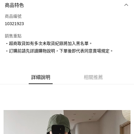
商品特色
信用卡一次付款
商品編號
超商取貨付款
10321923
LINE Pay
銷售重點
Apple Pay
‧超商取貨如有多次未取貨紀錄將加入黑名單。
‧訂購前請先詳讀購物說明，下單後即代表同意賣場規定。
街口支付
悠遊付
Google Pay
詳細說明
相關推薦
AFTEE先享後付
相關說明
【關於「AFTEE先享後付」】
ATM付款
AFTEE先享後付是「在收到商品之後才付款」的支付方式。 讓您購物簡單
便利好安心！
１．簡單：不需註冊會員、不需綁卡、不需儲值。
運送方式
２．便利：只要手機號碼，簡訊認證，即可結帳。
３．安心：先確認商品／服務後，再付款。
全家取貨付款