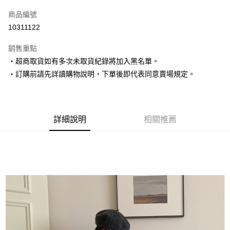
信用卡一次付款
商品編號
超商取貨付款
10311122
LINE Pay
銷售重點
Apple Pay
‧超商取貨如有多次未取貨紀錄將加入黑名單。
‧訂購前請先詳讀購物說明，下單後即代表同意賣場規定。
街口支付
悠遊付
Google Pay
詳細說明
相關推薦
AFTEE先享後付
相關說明
【關於「AFTEE先享後付」】
ATM付款
AFTEE先享後付是「在收到商品之後才付款」的支付方式。 讓您購物簡單
便利好安心！
１．簡單：不需註冊會員、不需綁卡、不需儲值。
運送方式
２．便利：只要手機號碼，簡訊認證，即可結帳。
３．安心：先確認商品／服務後，再付款。
全家取貨付款
每筆NT$80，滿NT$1,500(含以上)免運費
【「AFTEE先享後付」結帳流程】