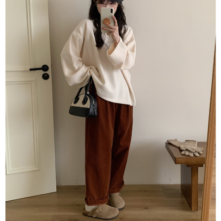
１．於結帳方式選擇「AFTEE先享後付」後，將跳轉至「AFTEE先享後付」
付款後全家取貨
結帳頁面，進行簡訊認證並確認金額後，即可完成結帳。
２．訂單成立數日內，您將收到繳費通知簡訊。
每筆NT$80，滿NT$1,500(含以上)免運費
３．收到繳費通知簡訊後14天內，點擊此簡訊中的連結，可透過四大超商／
ATM／網路銀行／等多元方式進行付款，方視為交易完成。
萊爾富取貨付款
※ 請注意：結帳手續完成當下不需立刻繳費，但若您需要取消訂單，請聯絡
每筆NT$80，滿NT$1,500(含以上)免運費
購買商品的店家。未經商家同意取消之訂單仍視為有效，需透過AFTEE先享
後付繳納相關費用。
付款後萊爾富取貨
※ 交易是否成功請以「AFTEE先享後付 」之結帳頁面顯示為準，若有關於
是否繳費成功／繳費後需取消欲退款等相關疑問，請聯繫「AFTEE先享後付
每筆NT$80，滿NT$1,500(含以上)免運費
客戶支援中心」
https://netprotections.freshdesk.com/support/home
離島取貨加價40
【注意事項】
１．透過由恩沛科技股份有限公司提供之「AFTEE先享後付」服務完成之交
每筆NT$80，滿NT$1,500(含以上)免運費
易，需依本服務之必要範圍內提供個人資料，並將交易相關給付款項請求債
權轉讓予恩沛科技股份有限公司。
付款後7-11取貨
２．關於個人資料處理事宜，請瀏覽以下網址：
每筆NT$80，滿NT$1,500(含以上)免運費
https://aftee.tw/terms/#terms3
３．未成年的使用者請事先徵得法定代理人或監護人之同意方可使用
宅配
「AFTEE先享後付」，若未經同意申辦者引起之損失，本公司不負相關責
任。
每筆NT$100，滿NT$1,500(含以上)免運費
４．使用「AFTEE先享後付」時，將依據個別帳號之用戶狀況，依本公司即
時審查核予不同之上限額度；若仍有額度不足之情形，本公司將視審查結果
海外宅配
查看運費
請求用戶進行身份認證。
５．嚴禁一人註冊多個帳號或使用他人資訊註冊。若發現惡意使用之情形，