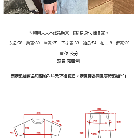
※胸圍太大不建議購買，開釦設計可能會露。
衣長:58 肩寬:30 胸寬:35 下擺寬:33 袖長:54 袖口:8 臂寬:20
單位:公分
現貨 預購制
預購追加商品時間約7-14天(不含假日，購買即為同意等待追加^^)