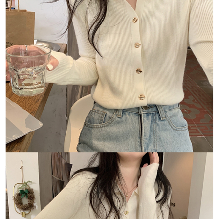
１．於結帳方式選擇「AFTEE先享後付」後，將跳轉至「AFTEE先享後付」
付款後全家取貨
結帳頁面，進行簡訊認證並確認金額後，即可完成結帳。
２．訂單成立數日內，您將收到繳費通知簡訊。
每筆NT$80，滿NT$1,500(含以上)免運費
３．收到繳費通知簡訊後14天內，點擊此簡訊中的連結，可透過四大超商／
ATM／網路銀行／等多元方式進行付款，方視為交易完成。
萊爾富取貨付款
※ 請注意：結帳手續完成當下不需立刻繳費，但若您需要取消訂單，請聯絡
每筆NT$80，滿NT$1,500(含以上)免運費
購買商品的店家。未經商家同意取消之訂單仍視為有效，需透過AFTEE先享
後付繳納相關費用。
付款後萊爾富取貨
※ 交易是否成功請以「AFTEE先享後付 」之結帳頁面顯示為準，若有關於
是否繳費成功／繳費後需取消欲退款等相關疑問，請聯繫「AFTEE先享後付
每筆NT$80，滿NT$1,500(含以上)免運費
客戶支援中心」
https://netprotections.freshdesk.com/support/home
離島取貨加價40
【注意事項】
１．透過由恩沛科技股份有限公司提供之「AFTEE先享後付」服務完成之交
每筆NT$80，滿NT$1,500(含以上)免運費
易，需依本服務之必要範圍內提供個人資料，並將交易相關給付款項請求債
權轉讓予恩沛科技股份有限公司。
付款後7-11取貨
２．關於個人資料處理事宜，請瀏覽以下網址：
每筆NT$80，滿NT$1,500(含以上)免運費
https://aftee.tw/terms/#terms3
３．未成年的使用者請事先徵得法定代理人或監護人之同意方可使用
宅配
「AFTEE先享後付」，若未經同意申辦者引起之損失，本公司不負相關責
任。
每筆NT$100，滿NT$1,500(含以上)免運費
４．使用「AFTEE先享後付」時，將依據個別帳號之用戶狀況，依本公司即
時審查核予不同之上限額度；若仍有額度不足之情形，本公司將視審查結果
海外宅配
查看運費
請求用戶進行身份認證。
５．嚴禁一人註冊多個帳號或使用他人資訊註冊。若發現惡意使用之情形，