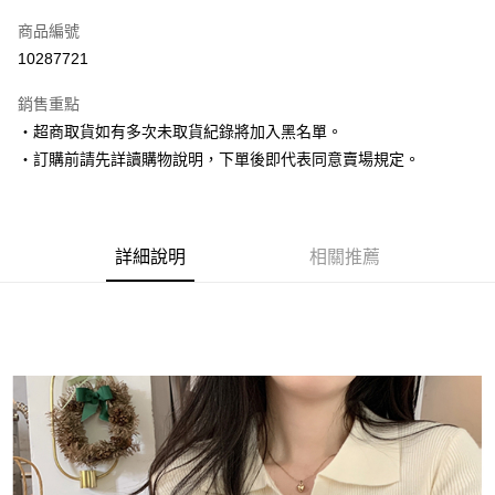
信用卡一次付款
商品編號
超商取貨付款
10287721
LINE Pay
銷售重點
Apple Pay
‧超商取貨如有多次未取貨紀錄將加入黑名單。
‧訂購前請先詳讀購物說明，下單後即代表同意賣場規定。
街口支付
悠遊付
Google Pay
詳細說明
相關推薦
AFTEE先享後付
相關說明
【關於「AFTEE先享後付」】
ATM付款
AFTEE先享後付是「在收到商品之後才付款」的支付方式。 讓您購物簡單
便利好安心！
１．簡單：不需註冊會員、不需綁卡、不需儲值。
運送方式
２．便利：只要手機號碼，簡訊認證，即可結帳。
３．安心：先確認商品／服務後，再付款。
全家取貨付款
每筆NT$80，滿NT$1,500(含以上)免運費
【「AFTEE先享後付」結帳流程】