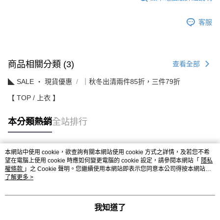
客服
商品相關分類 (3)
查看全部
◣ SALE ‧ 現貨優惠
｜秋冬出清兩件85折，三件79折
【 TOP / 上衣 】
本分類熱銷
全站排行
本網站中使用 cookie，欲查詢有關本網站使用 cookie 方式之詳情，及若您不希
熱門標籤
望在電腦上使用 cookie 時應如何變更電腦的 cookie 設定，請參閱本網站「
隱私
權條款
」之 Cookie 聲明。您繼續使用本網站即表示您同意本公司得按本網站使
用條款之 Cookie 聲明使用 cookie。
了解更多 >
我知道了