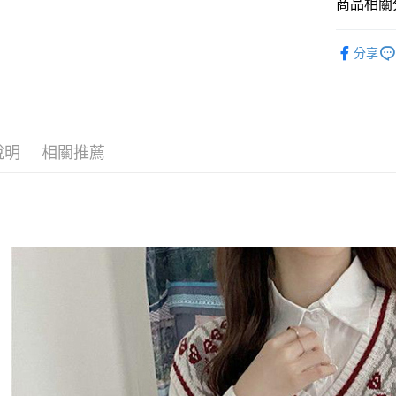
商品相關分
悠遊付
◣ SALE
Google Pa
分享
【 TOP /
AFTEE先
◣ ALL /
相關說明
【關於「A
ATM付款
AFTEE
說明
相關推薦
便利好安
１．簡單
２．便利
運送方式
３．安心
全家取貨
【「AFT
每筆NT$8
１．於結帳
付」結帳
付款後全
２．訂單
３．收到繳
每筆NT$8
／ATM／
※ 請注意
萊爾富取
絡購買商品
先享後付
每筆NT$8
※ 交易是
是否繳費成
付款後萊