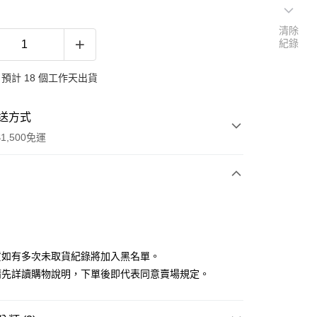
清除
紀錄
預計 18 個工作天出貨
送方式
1,500免運
次付款
付款
貨如有多次未取貨紀錄將加入黑名單。
請先詳讀購物說明，下單後即代表同意賣場規定。