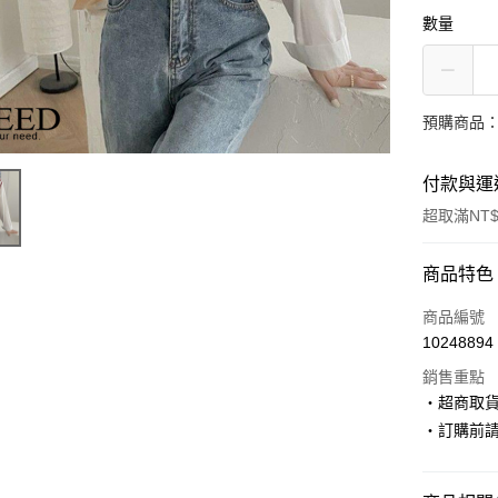
數量
預購商品：
付款與運
超取滿NT$
付款方式
商品特色
信用卡一
商品編號
10248894
超商取貨
銷售重點
LINE Pay
‧超商取
‧訂購前
Apple Pay
街口支付