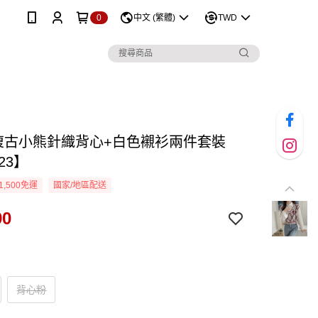
0
中文 (繁體)
TWD
D復古小熊針織背心+白色襯衫兩件套裝
23】
1,500免運
國家/地區配送
90
背心粉