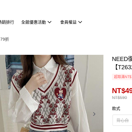
熱銷排行
全館優惠活動
會員權益
79折
NEE
【T263
超取滿NT$
NT$4
NT$590
款式
背心白