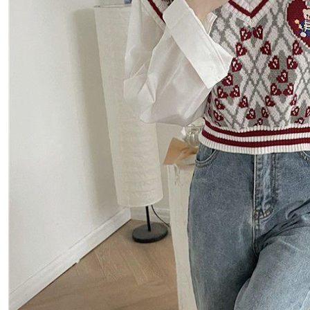
付客戶支
每筆NT$8
【注意事
離島取貨加
１．透過由
交易，需
每筆NT$8
求債權轉
２．關於
付款後7-1
https://aft
每筆NT$8
３．未成
「AFTE
宅配
任。
４．使用「
每筆NT$1
即時審查
結果請求
海外宅配
５．嚴禁
形，恩沛
動。