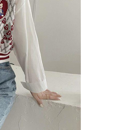
援中心」
https://netprotections.freshdesk.com/support/home
0，滿NT$1,500(含以上)免運費
項】
價40
恩沛科技股份有限公司提供之「AFTEE先享後付」服務完成之
依本服務之必要範圍內提供個人資料，並將交易相關給付款項請
0，滿NT$1,500(含以上)免運費
讓予恩沛科技股份有限公司。
個人資料處理事宜，請瀏覽以下網址：
1取貨
ee.tw/terms/#terms3
0，滿NT$1,500(含以上)免運費
年的使用者請事先徵得法定代理人或監護人之同意方可使用
E先享後付」，若未經同意申辦者引起之損失，本公司不負相關責
AFTEE先享後付」時，將依據個別帳號之用戶狀況，依本公司
00，滿NT$1,500(含以上)免運費
核予不同之上限額度；若仍有額度不足之情形，本公司將視審查
用戶進行身份認證。
查看運費
一人註冊多個帳號或使用他人資訊註冊。若發現惡意使用之情
科技股份有限公司將有權停止該用戶之使用額度並採取法律行