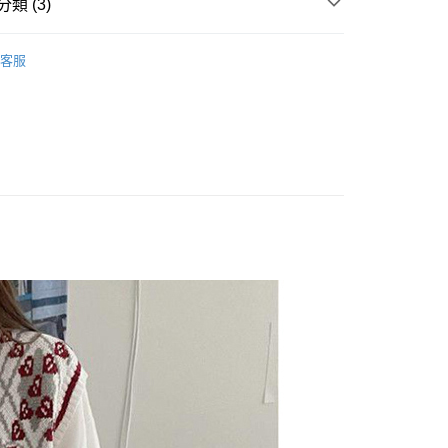
類 (3)
 ‧ 現貨優惠
｜秋冬出清兩件85折，三件79折
y
客服
 上衣 】
享後付
 全站商品
FTEE先享後付」】
先享後付是「在收到商品之後才付款」的支付方式。 讓您購物簡單
心！
：不需註冊會員、不需綁卡、不需儲值。
：只要手機號碼，簡訊認證，即可結帳。
：先確認商品／服務後，再付款。
付款
EE先享後付」結帳流程】
0，滿NT$1,500(含以上)免運費
方式選擇「AFTEE先享後付」後，將跳轉至「AFTEE先享後
頁面，進行簡訊認證並確認金額後，即可完成結帳。
家取貨
成立數日內，您將收到繳費通知簡訊。
費通知簡訊後14天內，點擊此簡訊中的連結，可透過四大超商
0，滿NT$1,500(含以上)免運費
網路銀行／等多元方式進行付款，方視為交易完成。
：結帳手續完成當下不需立刻繳費，但若您需要取消訂單，請聯
貨付款
的店家。未經商家同意取消之訂單仍視為有效，需透過AFTEE
繳納相關費用。
0，滿NT$1,500(含以上)免運費
否成功請以「AFTEE先享後付 」之結帳頁面顯示為準，若有關於
功／繳費後需取消欲退款等相關疑問，請聯繫「AFTEE先享後
爾富取貨