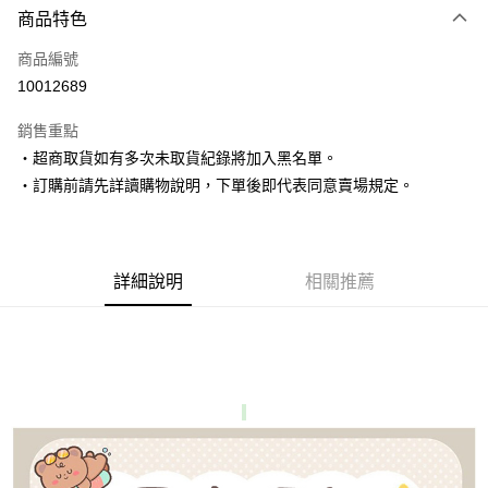
商品特色
信用卡一次付款
商品編號
超商取貨付款
10012689
LINE Pay
銷售重點
Apple Pay
‧超商取貨如有多次未取貨紀錄將加入黑名單。
‧訂購前請先詳讀購物說明，下單後即代表同意賣場規定。
街口支付
悠遊付
Google Pay
詳細說明
相關推薦
AFTEE先享後付
相關說明
【關於「AFTEE先享後付」】
ATM付款
AFTEE先享後付是「在收到商品之後才付款」的支付方式。 讓您購物簡單
便利好安心！
１．簡單：不需註冊會員、不需綁卡、不需儲值。
運送方式
２．便利：只要手機號碼，簡訊認證，即可結帳。
３．安心：先確認商品／服務後，再付款。
全家取貨付款