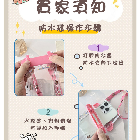
每筆NT$80，滿NT$1,500(含以上)免運費
【「AFTEE先享後付」結帳流程】
１．於結帳方式選擇「AFTEE先享後付」後，將跳轉至「AFTEE先享後付」
付款後全家取貨
結帳頁面，進行簡訊認證並確認金額後，即可完成結帳。
２．訂單成立數日內，您將收到繳費通知簡訊。
每筆NT$80，滿NT$1,500(含以上)免運費
３．收到繳費通知簡訊後14天內，點擊此簡訊中的連結，可透過四大超商／
ATM／網路銀行／等多元方式進行付款，方視為交易完成。
萊爾富取貨付款
※ 請注意：結帳手續完成當下不需立刻繳費，但若您需要取消訂單，請聯絡
每筆NT$80，滿NT$1,500(含以上)免運費
購買商品的店家。未經商家同意取消之訂單仍視為有效，需透過AFTEE先享
後付繳納相關費用。
付款後萊爾富取貨
※ 交易是否成功請以「AFTEE先享後付 」之結帳頁面顯示為準，若有關於
是否繳費成功／繳費後需取消欲退款等相關疑問，請聯繫「AFTEE先享後付
每筆NT$80，滿NT$1,500(含以上)免運費
客戶支援中心」
https://netprotections.freshdesk.com/support/home
離島取貨加價40
【注意事項】
１．透過由恩沛科技股份有限公司提供之「AFTEE先享後付」服務完成之交
每筆NT$80，滿NT$1,500(含以上)免運費
易，需依本服務之必要範圍內提供個人資料，並將交易相關給付款項請求債
權轉讓予恩沛科技股份有限公司。
付款後7-11取貨
２．關於個人資料處理事宜，請瀏覽以下網址：
每筆NT$80，滿NT$1,500(含以上)免運費
https://aftee.tw/terms/#terms3
３．未成年的使用者請事先徵得法定代理人或監護人之同意方可使用
宅配
「AFTEE先享後付」，若未經同意申辦者引起之損失，本公司不負相關責
任。
每筆NT$100，滿NT$1,500(含以上)免運費
４．使用「AFTEE先享後付」時，將依據個別帳號之用戶狀況，依本公司即
時審查核予不同之上限額度；若仍有額度不足之情形，本公司將視審查結果
海外宅配
查看運費
請求用戶進行身份認證。